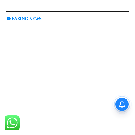
BREAKING NEWS
PM Modi : 'मैं अभी और करना
चाहता हूँ'— पीएम मोदी के इस बयान