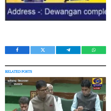
Facebook
Twitter
Telegram
WhatsAp
RELATED
POSTS