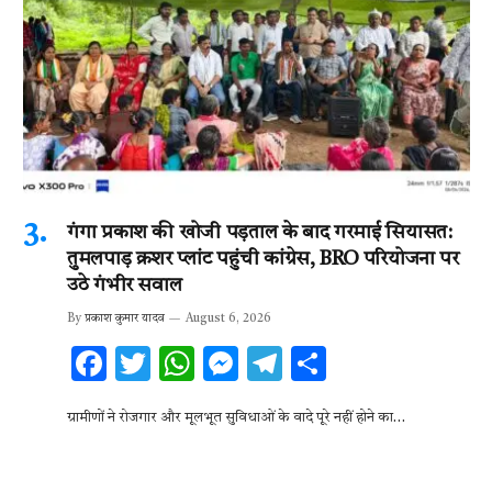
गंगा प्रकाश की खोजी पड़ताल के बाद गरमाई सियासत:
तुमलपाड़ क्रशर प्लांट पहुंची कांग्रेस, BRO परियोजना पर
उठे गंभीर सवाल
By
प्रकाश कुमार यादव
August 6, 2026
F
T
W
M
T
S
ac
w
h
es
el
h
ग्रामीणों ने रोजगार और मूलभूत सुविधाओं के वादे पूरे नहीं होने का…
e
it
at
se
e
ar
b
te
s
n
gr
e