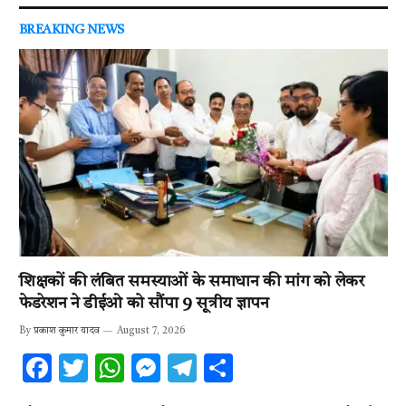
BREAKING NEWS
शिक्षकों की लंबित समस्याओं के समाधान की मांग को लेकर
फेडरेशन ने डीईओ को सौंपा 9 सूत्रीय ज्ञापन
By
प्रकाश कुमार यादव
August 7, 2026
F
T
W
M
T
S
ac
w
h
es
el
h