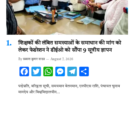
शिक्षकों की लंबित समस्याओं के समाधान की मांग को
लेकर फेडरेशन ने डीईओ को सौंपा 9 सूत्रीय ज्ञापन
By
प्रकाश कुमार यादव
August 7, 2026
F
T
W
M
T
S
ac
w
h
es
el
h
पदोन्नति, वरिष्ठता सूची, समयमान वेतनमान, एनपीएस राशि, पंचायत चुनाव
e
it
at
se
e
ar
मानदेय और विश्वविद्यालयीन…
b
te
s
n
gr
e
o
r
A
g
a
o
p
er
m
k
p