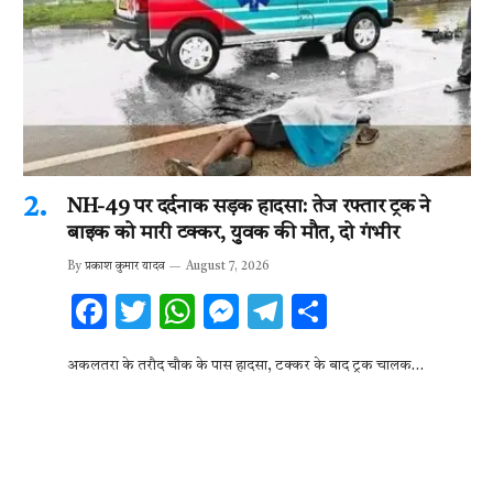
NH-49 पर दर्दनाक सड़क हादसा: तेज रफ्तार ट्रक ने
बाइक को मारी टक्कर, युवक की मौत, दो गंभीर
By
प्रकाश कुमार यादव
August 7, 2026
F
T
W
M
T
S
ac
w
h
es
el
h
अकलतरा के तरौद चौक के पास हादसा, टक्कर के बाद ट्रक चालक…
e
it
at
se
e
ar
b
te
s
n
gr
e
o
r
A
g
a
o
p
er
m