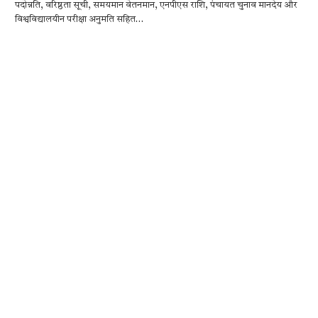
पदोन्नति, वरिष्ठता सूची, समयमान वेतनमान, एनपीएस राशि, पंचायत चुनाव मानदेय और
e
it
at
se
e
ar
विश्वविद्यालयीन परीक्षा अनुमति सहित…
b
te
s
n
gr
e
o
r
A
g
a
o
p
er
m
k
p