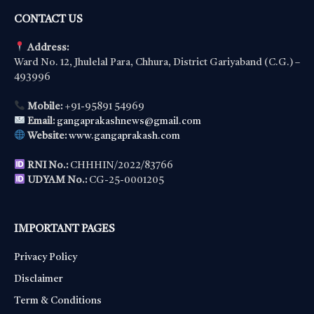
CONTACT US
Address:
Ward No. 12, Jhulelal Para, Chhura, District Gariyaband (C.G.) –
493996
Mobile:
+91-95891 54969
Email:
gangaprakashnews@gmail.com
Website:
www.gangaprakash.com
RNI No.:
CHHHIN/2022/83766
UDYAM No.:
CG-25-0001205
IMPORTANT PAGES
Privacy Policy
Disclaimer
Term & Conditions