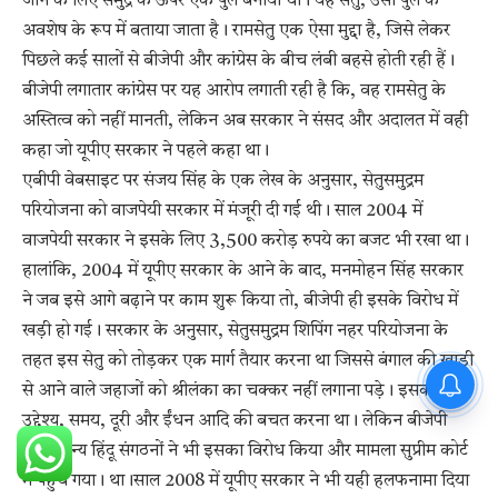
जाने के लिए समुद्र के ऊपर एक पुल बनाया था। यह सेतु, उसी पुल के
अवशेष के रूप में बताया जाता है। रामसेतु एक ऐसा मुद्दा है, जिसे लेकर
पिछले कई सालों से बीजेपी और कांग्रेस के बीच लंबी बहसे होती रही हैं।
बीजेपी लगातार कांग्रेस पर यह आरोप लगाती रही है कि, वह रामसेतु के
अस्तित्व को नहीं मानती, लेकिन अब सरकार ने संसद और अदालत में वही
कहा जो यूपीए सरकार ने पहले कहा था।
एबीपी वेबसाइट पर संजय सिंह के एक लेख के अनुसार, सेतुसमुद्रम
परियोजना को वाजपेयी सरकार में मंजूरी दी गई थी। साल 2004 में
वाजपेयी सरकार ने इसके लिए 3,500 करोड़ रुपये का बजट भी रखा था।
हालांकि, 2004 में यूपीए सरकार के आने के बाद, मनमोहन सिंह सरकार
ने जब इसे आगे बढ़ाने पर काम शुरू किया तो, बीजेपी ही इसके विरोध में
खड़ी हो गई। सरकार के अनुसार, सेतुसमुद्रम शिपिंग नहर परियोजना के
तहत इस सेतु को तोड़कर एक मार्ग तैयार करना था जिससे बंगाल की खाड़ी
PM Modi : 'मैं अभी और करना
से आने वाले जहाजों को श्रीलंका का चक्कर नहीं लगाना पड़े। इसका
चाहता हूँ'— पीएम मोदी के इस बयान
उद्देश्य, समय, दूरी और ईंधन आदि की बचत करना था। लेकिन बीजेपी
समेत अन्य हिंदू संगठनों ने भी इसका विरोध किया और मामला सुप्रीम कोर्ट
में पहुंच गया। था।साल 2008 में यूपीए सरकार ने भी यही हलफनामा दिया