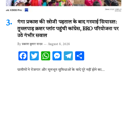
गंगा प्रकाश की खोजी पड़ताल के बाद गरमाई सियासत:
तुमलपाड़ क्रशर प्लांट पहुंची कांग्रेस, BRO परियोजना पर
उठे गंभीर सवाल
By
प्रकाश कुमार यादव
August 6, 2026
F
T
W
M
T
S
ac
w
h
es
el
h
ग्रामीणों ने रोजगार और मूलभूत सुविधाओं के वादे पूरे नहीं होने का…
e
it
at
se
e
ar
b
te
s
n
gr
e
o
r
A
g
a
o
p
er
m
k
p