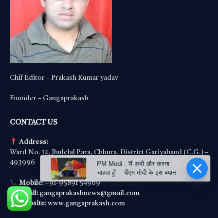
Chif Editor – Prakash Kumar yadav
Founder – Gangaprakash
CONTACT US
Address:
Ward No. 12, Jhulelal Para, Chhura, District Gariyaband (C.G.) –
493996
PM Modi : 'मैं अभी और करना
चाहता हूँ'— पीएम मोदी के इस बयान
Mobile:
+91-95891 54969
Email:
gangaprakashnews@gmail.com
Website:
www.gangaprakash.com