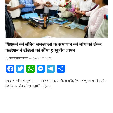
शिक्षकों की लंबित समस्याओं के समाधान की मांग को लेकर
फेडरेशन ने डीईओ को सौंपा 9 सूत्रीय ज्ञापन
By
प्रकाश कुमार यादव
August 7, 2026
F
T
W
M
T
S
ac
w
h
es
el
h
पदोन्नति, वरिष्ठता सूची, समयमान वेतनमान, एनपीएस राशि, पंचायत चुनाव मानदेय और
e
it
at
se
e
ar
विश्वविद्यालयीन परीक्षा अनुमति सहित…
b
te
s
n
gr
e
o
r
A
g
a
o
p
er
m