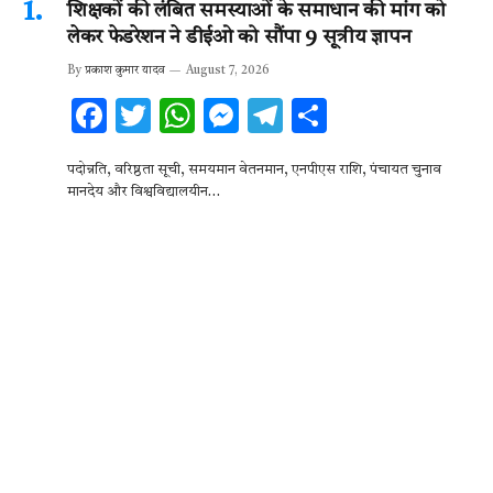
शिक्षकों की लंबित समस्याओं के समाधान की मांग को
लेकर फेडरेशन ने डीईओ को सौंपा 9 सूत्रीय ज्ञापन
By
प्रकाश कुमार यादव
August 7, 2026
F
T
W
M
T
S
ac
w
h
es
el
h
पदोन्नति, वरिष्ठता सूची, समयमान वेतनमान, एनपीएस राशि, पंचायत चुनाव
e
it
at
se
e
ar
मानदेय और विश्वविद्यालयीन…
b
te
s
n
gr
e
o
r
A
g
a
o
p
er
m
k
p