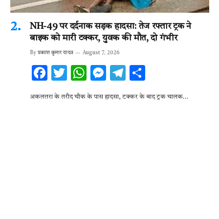
NH-49 पर दर्दनाक सड़क हादसा: तेज रफ्तार ट्रक ने
बाइक को मारी टक्कर, युवक की मौत, दो गंभीर
By
प्रकाश कुमार यादव
August 7, 2026
F
T
W
M
T
S
ac
w
h
es
el
h
अकलतरा के तरौद चौक के पास हादसा, टक्कर के बाद ट्रक चालक…
e
it
at
se
e
ar
b
te
s
n
gr
e
o
r
A
g
a
o
p
er
m
k
p