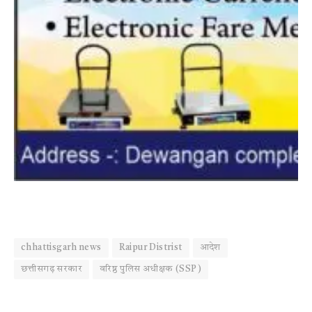
chhattisgarh news
Raipur Distrist
आदेश
छत्तीसगढ़ सरकार
वरिष्ठ पुलिस अधीक्षक (SSP)