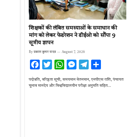
शिक्षकों की लंबित समस्याओं के समाधान की
मांग को लेकर फेडरेशन ने डीईओ को सौंपा 9
सूत्रीय ज्ञापन
By
प्रकाश कुमार यादव
August 7, 2026
F
T
W
M
T
S
ac
w
h
es
el
h
पदोन्नति, वरिष्ठता सूची, समयमान वेतनमान, एनपीएस राशि, पंचायत
e
it
at
se
e
ar
चुनाव मानदेय और विश्वविद्यालयीन परीक्षा अनुमति सहित…
b
te
s
n
gr
e
o
r
A
g
a
o
p
er
m
k
p