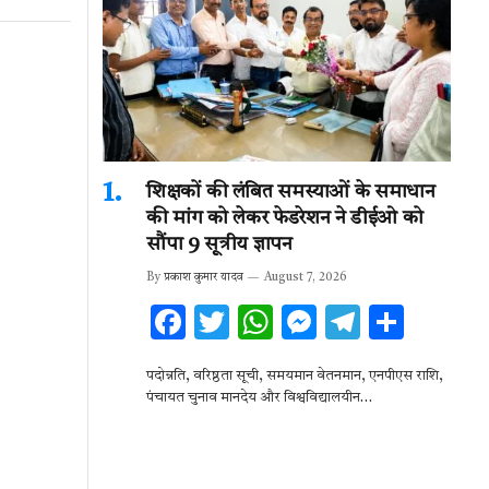
शिक्षकों की लंबित समस्याओं के समाधान
की मांग को लेकर फेडरेशन ने डीईओ को
सौंपा 9 सूत्रीय ज्ञापन
By
प्रकाश कुमार यादव
August 7, 2026
F
T
W
M
T
S
ac
w
h
es
el
h
पदोन्नति, वरिष्ठता सूची, समयमान वेतनमान, एनपीएस राशि,
e
it
at
se
e
ar
पंचायत चुनाव मानदेय और विश्वविद्यालयीन…
b
te
s
n
gr
e
o
r
A
g
a