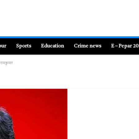
pur
Sports
Education
Crime news
E – Pepar 2
रामकुमार