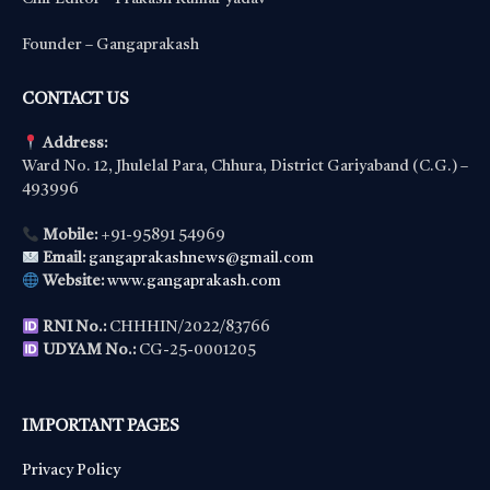
Founder – Gangaprakash
CONTACT US
Address:
Ward No. 12, Jhulelal Para, Chhura, District Gariyaband (C.G.) –
493996
Mobile:
+91-95891 54969
Email:
gangaprakashnews@gmail.com
Website:
www.gangaprakash.com
RNI No.:
CHHHIN/2022/83766
UDYAM No.:
CG-25-0001205
IMPORTANT PAGES
Privacy Policy