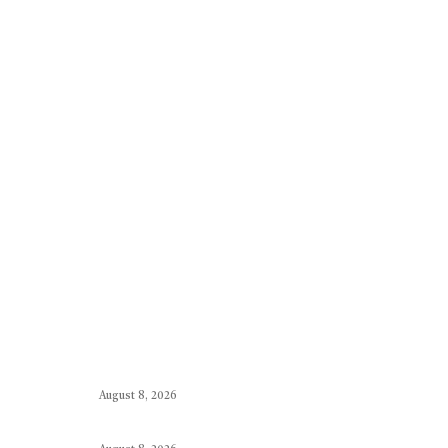
o
p
er
m
k
p
August 8, 2026