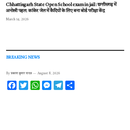
Chhattisgarh State Open School exam in jail : छत्तीसगढ़ में
अनोखी पहल: कांकेर जेल में कैदियों के लिए बना बोर्ड परीक्षा केंद्र
March 14, 2026
BREAKING NEWS
By
प्रकाश कुमार यादव
August 8, 2026
F
T
W
M
T
S
ac
w
h
es
el
h
e
it
at
se
e
ar
b
te
s
n
gr
e
o
r
A
g
a