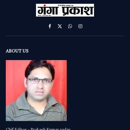
Facebook
X
WhatsApp
Instagram
(Twitter)
ABOUT US
Chif Editor – Prakash Kumar yadav