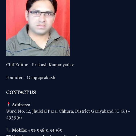
Chif Editor – Prakash Kumar yadav
Founder – Gangaprakash
CONTACT US
Address:
Ward No. 12, Jhulelal Para, Chhura, District Gariyaband (C.G.) –
493996
Mobile:
+91-95891 54969