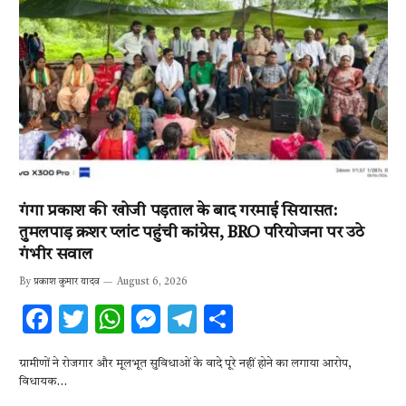
गंगा प्रकाश की खोजी पड़ताल के बाद गरमाई सियासत:
तुमलपाड़ क्रशर प्लांट पहुंची कांग्रेस, BRO परियोजना पर उठे
गंभीर सवाल
By
प्रकाश कुमार यादव
August 6, 2026
F
T
W
M
T
S
ac
w
h
es
el
h
ग्रामीणों ने रोजगार और मूलभूत सुविधाओं के वादे पूरे नहीं होने का लगाया आरोप,
e
it
at
se
e
ar
विधायक…