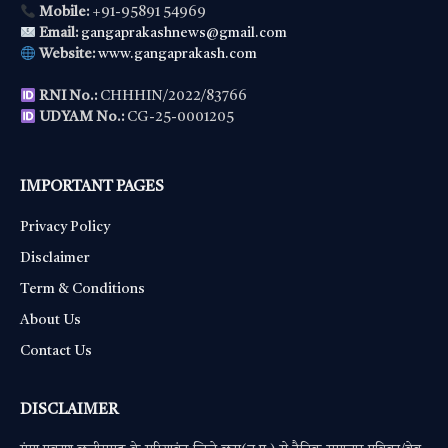
Mobile:
+91-95891 54969
Email:
gangaprakashnews@gmail.com
Website:
www.gangaprakash.com
RNI No.:
CHHHIN/2022/83766
UDYAM No.:
CG-25-0001205
IMPORTANT PAGES
Privacy Policy
Disclaimer
Term & Conditions
About Us
Contact Us
DISCLAIMER