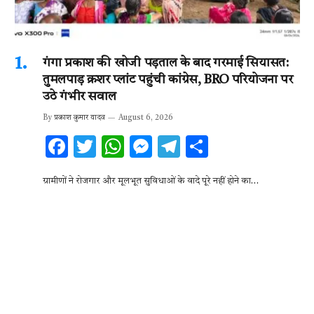
गंगा प्रकाश की खोजी पड़ताल के बाद गरमाई सियासत:
तुमलपाड़ क्रशर प्लांट पहुंची कांग्रेस, BRO परियोजना पर
उठे गंभीर सवाल
By
प्रकाश कुमार यादव
August 6, 2026
F
T
W
M
T
S
ac
w
h
es
el
h
ग्रामीणों ने रोजगार और मूलभूत सुविधाओं के वादे पूरे नहीं होने का…
e
it
at
se
e
ar
b
te
s
n
gr
e
o
r
A
g
a
o
p
er
m
k
p