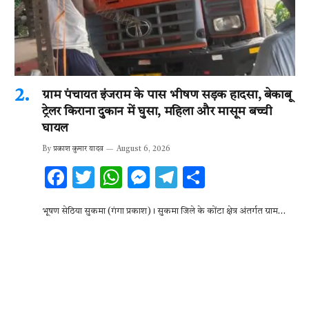
ग्राम पंचायत इंजराम के पास भीषण सड़क हादसा, बेकाबू
ट्रेलर किराना दुकान में घुसा, महिला और मासूम बच्ची
घायल
By
प्रकाश कुमार यादव
August 6, 2026
F
T
W
M
T
S
ac
w
h
es
el
h
भूषण सेठिया सुकमा (गंगा प्रकाश)। सुकमा जिले के कोंटा क्षेत्र अंतर्गत ग्राम…
e
it
at
se
e
ar
b
te
s
n
gr
e
o
r
A
g
a
o
p
er
m