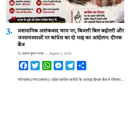
प्रशासनिक आतंकवाद चरम पर, बिजली बिल बढ़ोतरी और
जनसमस्याओं पर कांग्रेस का दो माह का आंदोलन: दीपक
बैज
By
प्रकाश कुमार यादव
August 2, 2026
F
T
W
M
T
S
ac
w
h
es
el
h
गरियाबंद (गंगा प्रकाश)। प्रदेश कांग्रेस कमेटी के अध्यक्ष दीपक बैज ने रविवार…
e
it
at
se
e
ar
b
te
s
n
gr
e
o
r
A
g
a
o
p
er
m
k
p