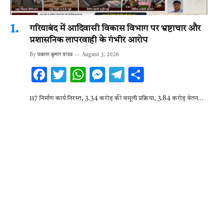
गरियाबंद में आदिवासी विकास विभाग पर भ्रष्टाचार और
प्रशासनिक लापरवाही के गंभीर आरोप
By
प्रकाश कुमार यादव
August 3, 2026
F
T
W
M
T
S
ac
w
h
es
el
h
117 निर्माण कार्य निरस्त, 3.34 करोड़ की वसूली प्रक्रिया, 3.84 करोड़ वेतन…
e
it
at
se
e
ar
b
te
s
n
gr
e
o
r
A
g
a
o
p
er
m
k
p