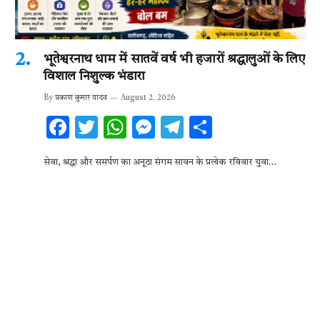
भूतेश्वरनाथ धाम में सातवें वर्ष भी हजारों श्रद्धालुओं के लिए
विशाल निशुल्क भंडारा
By
प्रकाश कुमार यादव
August 2, 2026
F
T
W
M
T
S
ac
w
h
es
el
h
सेवा, श्रद्धा और समर्पण का अनूठा संगम सावन के प्रत्येक रविवार युवा…
e
it
at
se
e
ar
b
te
s
n
gr
e
o
r
A
g
a
o
p
er
m
k
p