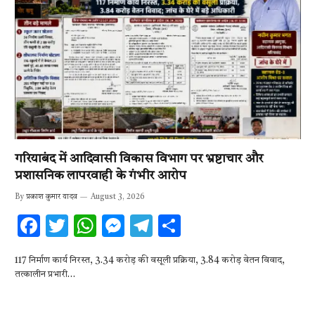
गरियाबंद में आदिवासी विकास विभाग पर भ्रष्टाचार और
प्रशासनिक लापरवाही के गंभीर आरोप
By
प्रकाश कुमार यादव
August 3, 2026
F
T
W
M
T
S
ac
w
h
es
el
h
117 निर्माण कार्य निरस्त, 3.34 करोड़ की वसूली प्रक्रिया, 3.84 करोड़ वेतन विवाद,
e
it
at
se
e
ar
तत्कालीन प्रभारी…
b
te
s
n
gr
e