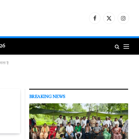
Facebook
X
Instagr
(Twitter)
026
ाता है
BREAKING NEWS