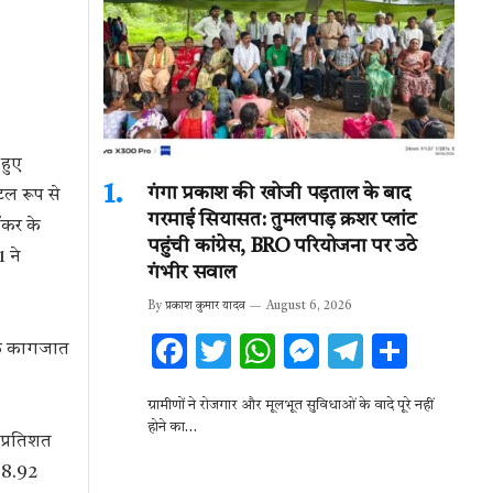
हुए
गंगा प्रकाश की खोजी पड़ताल के बाद
ल रूप से
गरमाई सियासत: तुमलपाड़ क्रशर प्लांट
ॉकर के
पहुंची कांग्रेस, BRO परियोजना पर उठे
 ने
गंभीर सवाल
By
प्रकाश कुमार यादव
August 6, 2026
F
T
W
M
T
S
िक कागजात
ac
w
h
es
el
h
ग्रामीणों ने रोजगार और मूलभूत सुविधाओं के वादे पूरे नहीं
e
it
at
se
e
ar
होने का…
 प्रतिशत
b
te
s
n
gr
e
(98.92
o
r
A
g
a