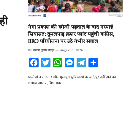
ही
गंगा प्रकाश की खोजी पड़ताल के बाद गरमाई
सियासत: तुमलपाड़ क्रशर प्लांट पहुंची कांग्रेस,
BRO परियोजना पर उठे गंभीर सवाल
By
प्रकाश कुमार यादव
August 6, 2026
F
T
W
M
T
S
ac
w
h
es
el
h
ग्रामीणों ने रोजगार और मूलभूत सुविधाओं के वादे पूरे नहीं होने का
e
it
at
se
e
ar
लगाया आरोप, विधायक…
b
te
s
n
gr
e
o
r
A
g
a
o
p
er
m
k
p