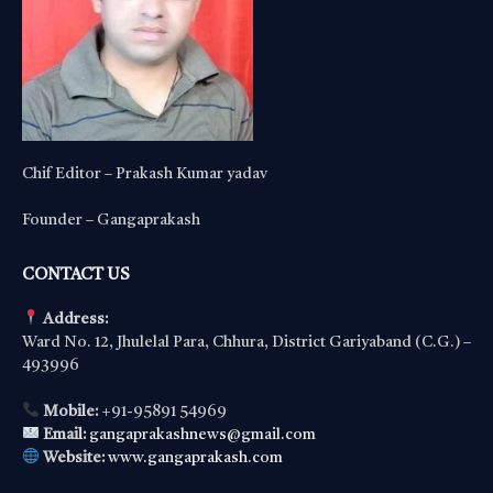
Chif Editor – Prakash Kumar yadav
Founder – Gangaprakash
CONTACT US
Address:
Ward No. 12, Jhulelal Para, Chhura, District Gariyaband (C.G.) –
493996
Mobile:
+91-95891 54969
Email:
gangaprakashnews@gmail.com
Website:
www.gangaprakash.com