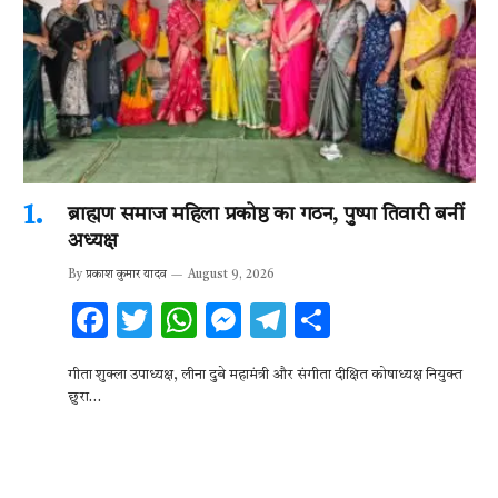
ब्राह्मण समाज महिला प्रकोष्ठ का गठन, पुष्पा तिवारी बनीं
अध्यक्ष
By
प्रकाश कुमार यादव
August 9, 2026
F
T
W
M
T
S
ac
w
h
es
el
h
गीता शुक्ला उपाध्यक्ष, लीना दुबे महामंत्री और संगीता दीक्षित कोषाध्यक्ष नियुक्त
e
it
at
se
e
ar
छुरा…
b
te
s
n
gr
e
o
r
A
g
a