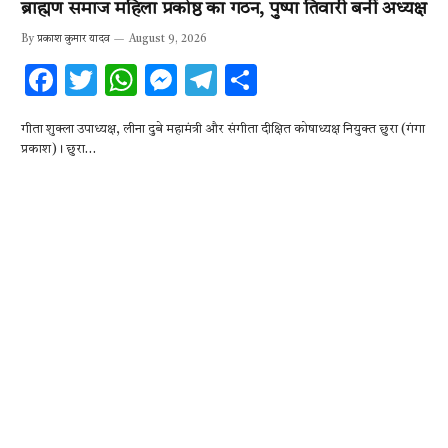
ब्राह्मण समाज महिला प्रकोष्ठ का गठन, पुष्पा तिवारी बनीं अध्यक्ष
By
प्रकाश कुमार यादव
August 9, 2026
F
T
W
M
T
S
ac
w
h
es
el
h
गीता शुक्ला उपाध्यक्ष, लीना दुबे महामंत्री और संगीता दीक्षित कोषाध्यक्ष नियुक्त छुरा (गंगा
e
it
at
se
e
ar
प्रकाश)। छुरा…
b
te
s
n
gr
e
o
r
A
g
a
o
p
er
m
k
p