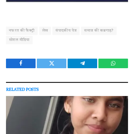
नफरत की फैक्ट्री
लेख
संपादकीय पेज
समाज की कब्रगाह?
सोशल मीडिया
Facebook
Twitter
Telegram
WhatsAp
RELATED
POSTS