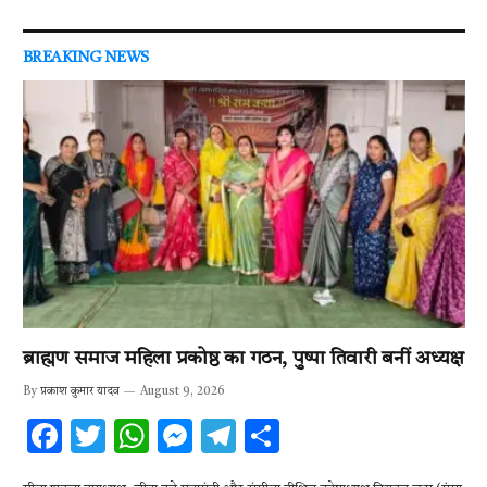
BREAKING NEWS
ब्राह्मण समाज महिला प्रकोष्ठ का गठन, पुष्पा तिवारी बनीं अध्यक्ष
By
प्रकाश कुमार यादव
August 9, 2026
F
T
W
M
T
S
ac
w
h
es
el
h