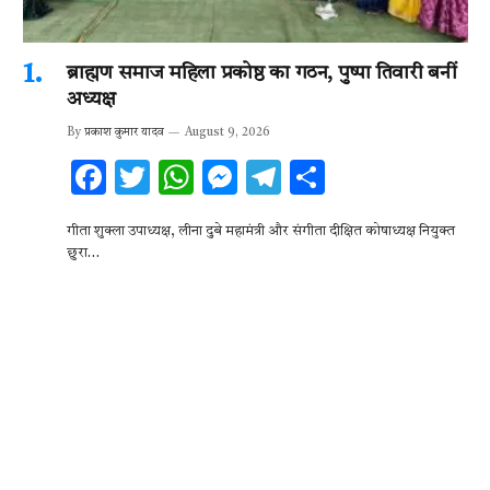
ब्राह्मण समाज महिला प्रकोष्ठ का गठन, पुष्पा तिवारी बनीं
अध्यक्ष
By
प्रकाश कुमार यादव
August 9, 2026
F
T
W
M
T
S
ac
w
h
es
el
h
गीता शुक्ला उपाध्यक्ष, लीना दुबे महामंत्री और संगीता दीक्षित कोषाध्यक्ष नियुक्त
e
it
at
se
e
ar
छुरा…
b
te
s
n
gr
e
o
r
A
g
a
o
p
er
m
k
p