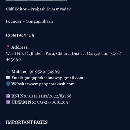
Chif Editor – Prakash Kumar yadav
Founder – Gangaprakash
CONTACT US
Address:
Ward No. 12, Jhulelal Para, Chhura, District Gariyaband (C.G.) –
493996
Mobile:
+91-95891 54969
Email:
gangaprakashnews@gmail.com
Website:
www.gangaprakash.com
RNI No.:
CHHHIN/2022/83766
UDYAM No.:
CG-25-0001205
IMPORTANT PAGES