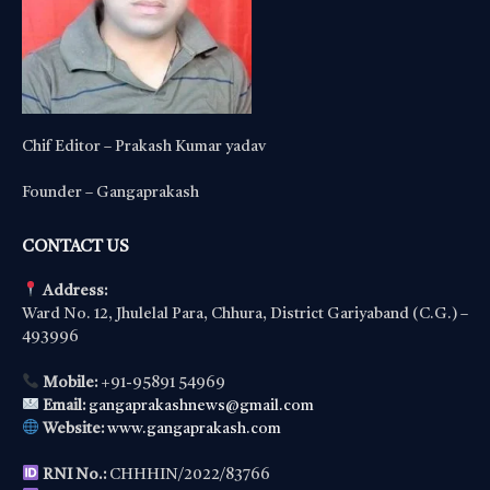
Chif Editor – Prakash Kumar yadav
Founder – Gangaprakash
CONTACT US
Address:
Ward No. 12, Jhulelal Para, Chhura, District Gariyaband (C.G.) –
493996
Mobile:
+91-95891 54969
Email:
gangaprakashnews@gmail.com
Website:
www.gangaprakash.com
RNI No.:
CHHHIN/2022/83766