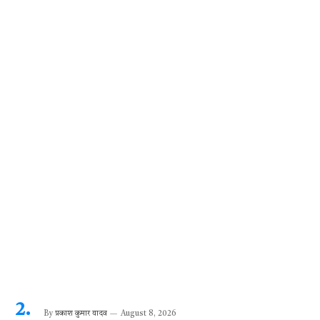
o
p
er
m
k
p
By
प्रकाश कुमार यादव
August 8, 2026