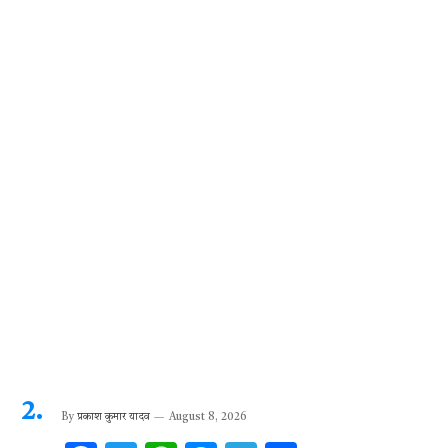
o
p
er
m
k
p
By
प्रकाश कुमार यादव
August 8, 2026