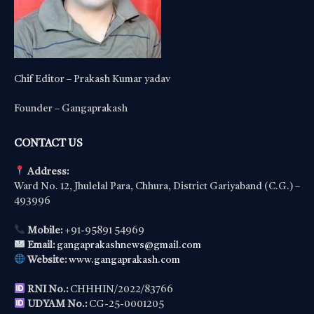
Chif Editor – Prakash Kumar yadav
Founder – Gangaprakash
CONTACT US
Address:
Ward No. 12, Jhulelal Para, Chhura, District Gariyaband (C.G.) –
493996
Mobile:
+91-95891 54969
Email:
gangaprakashnews@gmail.com
Website:
www.gangaprakash.com
RNI No.:
CHHHIN/2022/83766
UDYAM No.:
CG-25-0001205