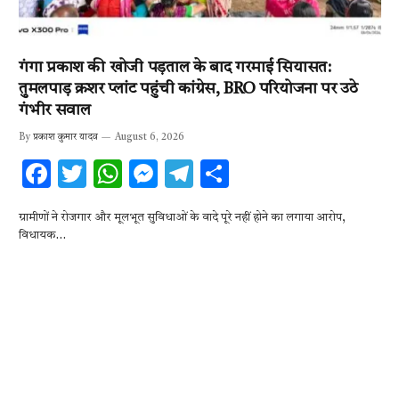
गंगा प्रकाश की खोजी पड़ताल के बाद गरमाई सियासत:
तुमलपाड़ क्रशर प्लांट पहुंची कांग्रेस, BRO परियोजना पर उठे
गंभीर सवाल
By
प्रकाश कुमार यादव
August 6, 2026
F
T
W
M
T
S
ac
w
h
es
el
h
ग्रामीणों ने रोजगार और मूलभूत सुविधाओं के वादे पूरे नहीं होने का लगाया आरोप,
e
it
at
se
e
ar
विधायक…
b
te
s
n
gr
e
o
r
A
g
a
o
p
er
m
k
p