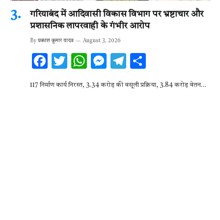
गरियाबंद में आदिवासी विकास विभाग पर भ्रष्टाचार और
प्रशासनिक लापरवाही के गंभीर आरोप
By
प्रकाश कुमार यादव
August 3, 2026
F
T
W
M
T
S
ac
w
h
es
el
h
117 निर्माण कार्य निरस्त, 3.34 करोड़ की वसूली प्रक्रिया, 3.84 करोड़ वेतन…
e
it
at
se
e
ar
b
te
s
n
gr
e
o
r
A
g
a
o
p
er
m
k
p