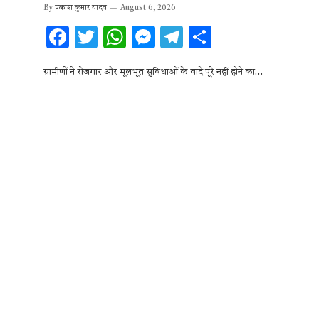
By
प्रकाश कुमार यादव
August 6, 2026
F
T
W
M
T
S
ac
w
h
es
el
h
ग्रामीणों ने रोजगार और मूलभूत सुविधाओं के वादे पूरे नहीं होने का…
e
it
at
se
e
ar
b
te
s
n
gr
e
o
r
A
g
a
o
p
er
m
k
p