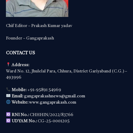
Chif Editor – Prakash Kumar yadav
Founder – Gangaprakash
CONTACT US
Address:
Ward No. 12, Jhulelal Para, Chhura, District Gariyaband (C.G.) –
493996
Mobile:
+91-95891 54969
Email:
gangaprakashnews@gmail.com
Website:
www.gangaprakash.com
RNI No.:
CHHHIN/2022/83766
UDYAM No.:
CG-25-0001205