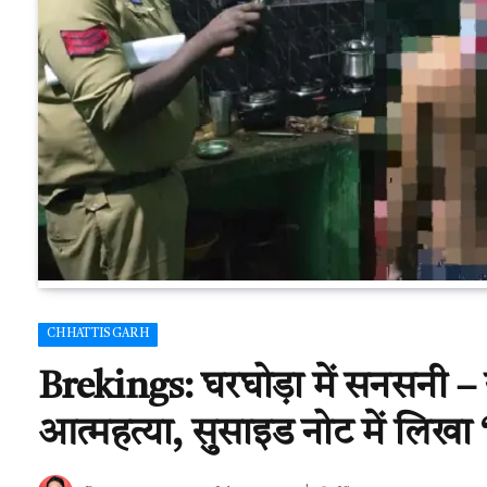
CHHATTISGARH
Brekings: घरघोड़ा में सनसनी –
आत्महत्या, सुसाइड नोट में लिखा