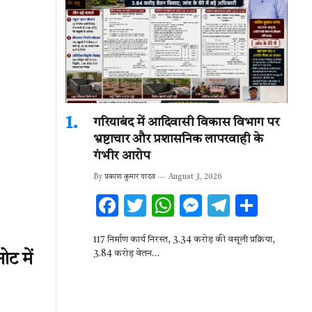
गरियाबंद में आदिवासी विकास विभाग पर
भ्रष्टाचार और प्रशासनिक लापरवाही के
गंभीर आरोप
By
प्रकाश कुमार यादव
August 3, 2026
F
T
W
M
T
S
ac
w
h
es
el
h
117 निर्माण कार्य निरस्त, 3.34 करोड़ की वसूली प्रक्रिया,
e
it
at
se
e
ar
3.84 करोड़ वेतन…
ट में
b
te
s
n
gr
e
o
r
A
g
a