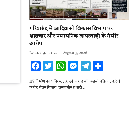
गरियाबंद में आदिवासी विकास विभाग पर
भ्रष्टाचार और प्रशासनिक लापरवाही के गंभीर
आरोप
By
प्रकाश कुमार यादव
August 3, 2026
F
T
W
M
T
S
ac
w
h
es
el
h
117 निर्माण कार्य निरस्त, 3.34 करोड़ की वसूली प्रक्रिया, 3.84
e
it
at
se
e
ar
करोड़ वेतन विवाद, तत्कालीन प्रभारी…
b
te
s
n
gr
e
o
r
A
g
a
o
p
er
m
k
p