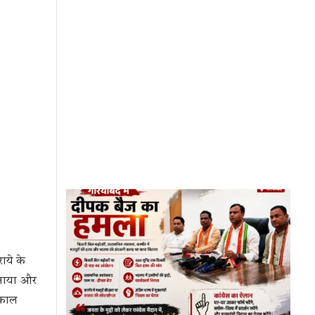
ाये के
बनाया और
्काल