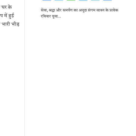
ac
w
h
es
el
h
े घर के
सेवा, श्रद्धा और समर्पण का अनूठा संगम सावन के प्रत्येक
e
it
at
se
e
ar
में हुई
रविवार युवा…
b
te
s
n
gr
e
 भारी भीड़
o
r
A
g
a
o
p
er
m
k
p