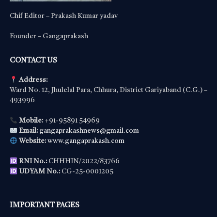
Chif Editor – Prakash Kumar yadav
Founder – Gangaprakash
CONTACT US
Address:
Ward No. 12, Jhulelal Para, Chhura, District Gariyaband (C.G.) –
493996
Mobile:
+91-95891 54969
Email:
gangaprakashnews@gmail.com
Website:
www.gangaprakash.com
RNI No.:
CHHHIN/2022/83766
UDYAM No.:
CG-25-0001205
IMPORTANT PAGES