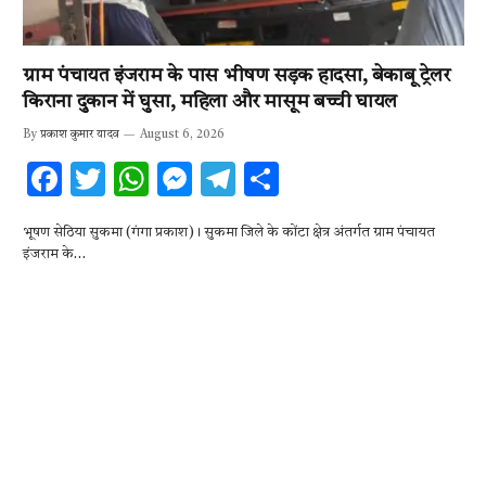
ग्राम पंचायत इंजराम के पास भीषण सड़क हादसा, बेकाबू ट्रेलर
किराना दुकान में घुसा, महिला और मासूम बच्ची घायल
By
प्रकाश कुमार यादव
August 6, 2026
F
T
W
M
T
S
ac
w
h
es
el
h
भूषण सेठिया सुकमा (गंगा प्रकाश)। सुकमा जिले के कोंटा क्षेत्र अंतर्गत ग्राम पंचायत
e
it
at
se
e
ar
इंजराम के…
b
te
s
n
gr
e
o
r
A
g
a
o
p
er
m
k
p