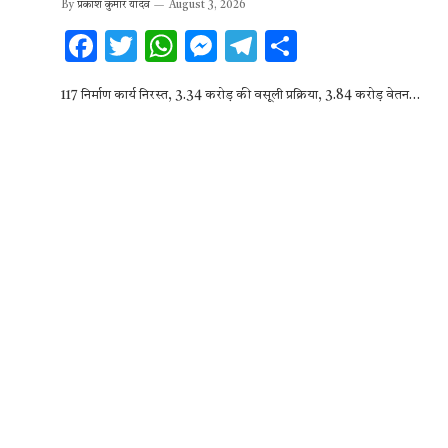
By
प्रकाश कुमार यादव
August 3, 2026
F
T
W
M
T
S
ac
w
h
es
el
h
117 निर्माण कार्य निरस्त, 3.34 करोड़ की वसूली प्रक्रिया, 3.84 करोड़ वेतन…
e
it
at
se
e
ar
b
te
s
n
gr
e
o
r
A
g
a
o
p
er
m
k
p