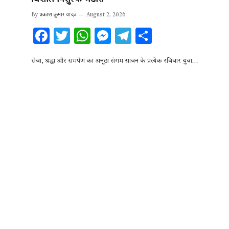
By
प्रकाश कुमार यादव
August 2, 2026
F
T
W
M
T
S
ac
w
h
es
el
h
सेवा, श्रद्धा और समर्पण का अनूठा संगम सावन के प्रत्येक रविवार युवा…
e
it
at
se
e
ar
b
te
s
n
gr
e
o
r
A
g
a
o
p
er
m
k
p