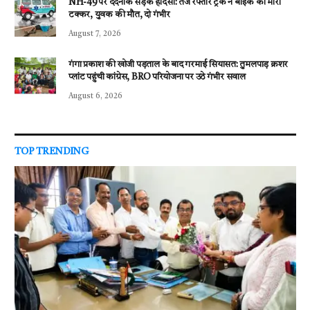
NH-49 पर दर्दनाक सड़क हादसा: तेज रफ्तार ट्रक ने बाइक को मारी
o
r
A
g
a
टक्कर, युवक की मौत, दो गंभीर
o
p
er
m
August 7, 2026
k
p
गंगा प्रकाश की खोजी पड़ताल के बाद गरमाई सियासत: तुमलपाड़ क्रशर
प्लांट पहुंची कांग्रेस, BRO परियोजना पर उठे गंभीर सवाल
August 6, 2026
TOP TRENDING