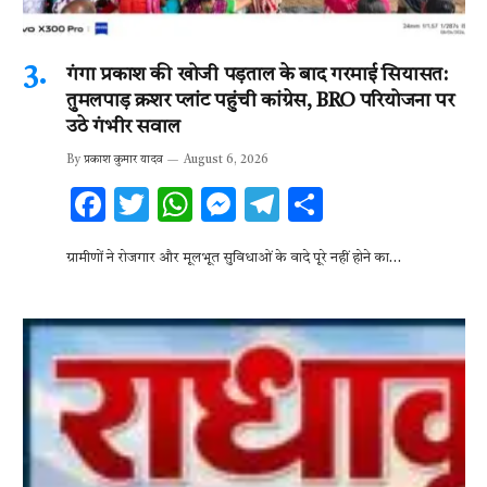
गंगा प्रकाश की खोजी पड़ताल के बाद गरमाई सियासत:
तुमलपाड़ क्रशर प्लांट पहुंची कांग्रेस, BRO परियोजना पर
उठे गंभीर सवाल
By
प्रकाश कुमार यादव
August 6, 2026
F
T
W
M
T
S
ac
w
h
es
el
h
ग्रामीणों ने रोजगार और मूलभूत सुविधाओं के वादे पूरे नहीं होने का…
e
it
at
se
e
ar
b
te
s
n
gr
e
o
r
A
g
a
o
p
er
m
k
p