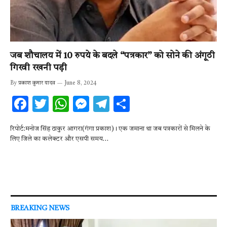
जब शौचालय में 10 रुपये के बदले “पत्रकार” को सोने की अंगूठी
गिरवी रखनी पड़ी
By
प्रकाश कुमार यादव
June 8, 2024
F
T
W
M
T
S
ac
w
h
es
el
h
रिपोर्ट:मनोज सिंह ठाकुर आगरा(गंगा प्रकाश)। एक जमाना था जब पत्रकारों से मिलने के
e
it
at
se
e
ar
लिए जिले का कलेक्टर और एसपी समय…
b
te
s
n
gr
e
o
r
A
g
a
o
p
er
m
k
p
BREAKING NEWS