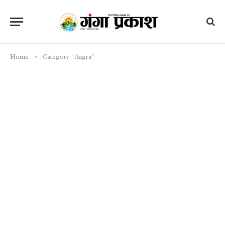
»
Home
Category: "Aagra"