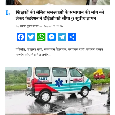
शिक्षकों की लंबित समस्याओं के समाधान की मांग को
लेकर फेडरेशन ने डीईओ को सौंपा 9 सूत्रीय ज्ञापन
By
प्रकाश कुमार यादव
August 7, 2026
F
T
W
M
T
S
ac
w
h
es
el
h
पदोन्नति, वरिष्ठता सूची, समयमान वेतनमान, एनपीएस राशि, पंचायत चुनाव
e
it
at
se
e
ar
मानदेय और विश्वविद्यालयीन…
b
te
s
n
gr
e
o
r
A
g
a
o
p
er
m
k
p