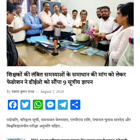
शिक्षकों की लंबित समस्याओं के समाधान की मांग को लेकर
फेडरेशन ने डीईओ को सौंपा 9 सूत्रीय ज्ञापन
By
प्रकाश कुमार यादव
August 7, 2026
F
T
W
M
T
S
ac
w
h
es
el
h
पदोन्नति, वरिष्ठता सूची, समयमान वेतनमान, एनपीएस राशि, पंचायत चुनाव मानदेय और
e
it
at
se
e
ar
विश्वविद्यालयीन परीक्षा अनुमति सहित…
b
te
s
n
gr
e