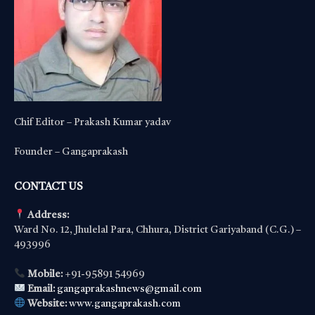
Chif Editor – Prakash Kumar yadav
Founder – Gangaprakash
CONTACT US
Address:
Ward No. 12, Jhulelal Para, Chhura, District Gariyaband (C.G.) –
493996
Mobile:
+91-95891 54969
Email:
gangaprakashnews@gmail.com
Website:
www.gangaprakash.com