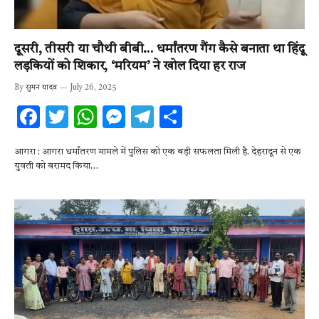
दूसरी, तीसरी या चौथी बीबी… धर्मांतरण गैंग कैसे बनाता था हिंदू
लड़कियों को शिकार, ‘मरियम’ ने खोल दिया हर राज
By
सुमन यादव
July 26, 2025
F
T
W
M
T
S
ac
w
h
es
el
h
आगरा : आगरा धर्मांतरण मामले में पुलिस को एक बड़ी सफलता मिली है. देहरादून से एक
e
it
at
se
e
ar
युवती को बरामद किया…
b
te
s
n
gr
e
o
r
A
g
a
o
p
er
m
k
p