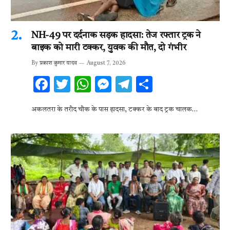
NH-49 पर दर्दनाक सड़क हादसा: तेज रफ्तार ट्रक ने
बाइक को मारी टक्कर, युवक की मौत, दो गंभीर
By
प्रकाश कुमार यादव
August 7, 2026
F
T
W
M
T
S
ac
w
h
es
el
h
अकलतरा के तरौद चौक के पास हादसा, टक्कर के बाद ट्रक चालक…
e
it
at
se
e
ar
b
te
s
n
gr
e
o
r
A
g
a
o
p
er
m
k
p