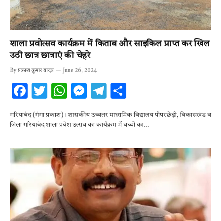
शाला प्रवोत्सव कार्यक्रम में किताब और साइकिल प्राप्त कर खिल
उठी छात्र छात्राएं की चेहरे
By
प्रकाश कुमार यादव
June 26, 2024
F
T
W
M
T
S
ac
w
h
es
el
h
गरियाबंद (गंगा प्रकाश)। शासकीय उच्चतर माध्यमिक विद्यालय पीपरछेड़ी, विकासखंड व
e
it
at
se
e
ar
जिला गरियाबंद शाला प्रवेश उत्सव का कार्यक्रम में बच्चों का…
b
te
s
n
gr
e
o
r
A
g
a
o
p
er
m
k
p