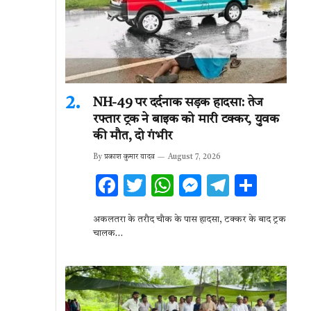
k
p
NH-49 पर दर्दनाक सड़क हादसा: तेज
रफ्तार ट्रक ने बाइक को मारी टक्कर, युवक
की मौत, दो गंभीर
By
प्रकाश कुमार यादव
August 7, 2026
F
T
W
M
T
S
ac
w
h
es
el
h
अकलतरा के तरौद चौक के पास हादसा, टक्कर के बाद ट्रक
e
it
at
se
e
ar
चालक…
b
te
s
n
gr
e
o
r
A
g
a
o
p
er
m