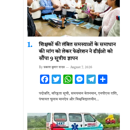
शिक्षकों की लंबित समस्याओं के समाधान
की मांग को लेकर फेडरेशन ने डीईओ को
सौंपा 9 सूत्रीय ज्ञापन
By
प्रकाश कुमार यादव
August 7, 2026
F
T
W
M
T
S
ac
w
h
es
el
h
पदोन्नति, वरिष्ठता सूची, समयमान वेतनमान, एनपीएस राशि,
e
it
at
se
e
ar
पंचायत चुनाव मानदेय और विश्वविद्यालयीन…
b
te
s
n
gr
e
o
r
A
g
a
o
p
er
m