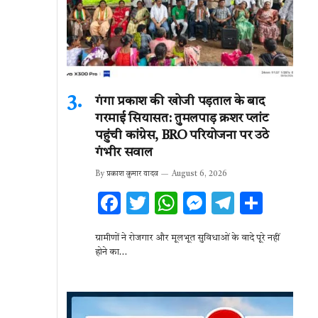
k
p
गंगा प्रकाश की खोजी पड़ताल के बाद
गरमाई सियासत: तुमलपाड़ क्रशर प्लांट
पहुंची कांग्रेस, BRO परियोजना पर उठे
गंभीर सवाल
By
प्रकाश कुमार यादव
August 6, 2026
F
T
W
M
T
S
ac
w
h
es
el
h
ग्रामीणों ने रोजगार और मूलभूत सुविधाओं के वादे पूरे नहीं
e
it
at
se
e
ar
होने का…
b
te
s
n
gr
e
o
r
A
g
a
o
p
er
m