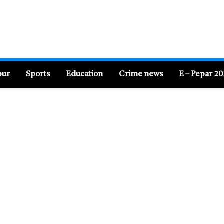
pur
Sports
Education
Crime news
E – Pepar 2