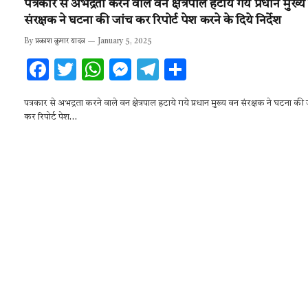
पत्रकार से अभद्रता करने वाले वन क्षेत्रपाल हटाये गये प्रधान मुख्
संरक्षक ने घटना की जांच कर रिपोर्ट पेश करने के दिये निर्देश
By
प्रकाश कुमार यादव
January 5, 2025
F
T
W
M
T
S
ac
w
h
es
el
h
पत्रकार से अभद्रता करने वाले वन क्षेत्रपाल हटाये गये प्रधान मुख्य वन संरक्षक ने घटना की 
e
it
at
se
e
ar
कर रिपोर्ट पेश…
b
te
s
n
gr
e
o
r
A
g
a
o
p
er
m
k
p