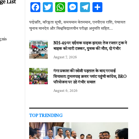
e List
F
T
W
M
T
S
ac
w
h
es
el
h
पदोन्नति, वरिष्ठता सूची, समयमान वेतनमान, एनपीएस राशि, पंचायत
e
it
at
se
e
ar
चुनाव मानदेय और विश्वविद्यालयीन परीक्षा अनुमति सहित…
b
te
s
n
gr
e
gnis
NH-49 पर दर्दनाक सड़क हादसा: तेज रफ्तार ट्रक ने
o
r
A
g
a
बाइक को मारी टक्कर, युवक की मौत, दो गंभीर
o
p
er
m
August 7, 2026
k
p
गंगा प्रकाश की खोजी पड़ताल के बाद गरमाई
सियासत: तुमलपाड़ क्रशर प्लांट पहुंची कांग्रेस, BRO
परियोजना पर उठे गंभीर सवाल
August 6, 2026
TOP TRENDING