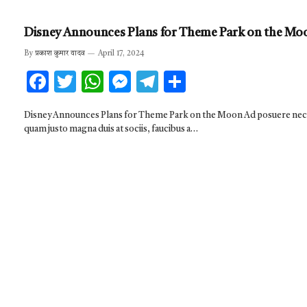
Disney Announces Plans for Theme Park on the Mo
By
प्रकाश कुमार यादव
April 17, 2024
F
T
W
M
T
S
ac
w
h
es
el
h
Disney Announces Plans for Theme Park on the Moon Ad posuere nec
e
it
at
se
e
ar
quam justo magna duis at sociis, faucibus a…
b
te
s
n
gr
e
o
r
A
g
a
o
p
er
m
k
p