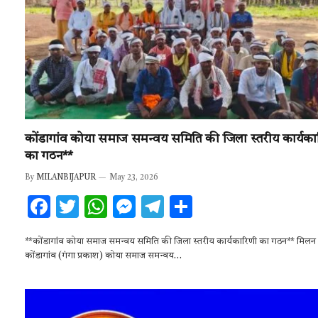
कोंडागांव कोया समाज समन्वय समिति की जिला स्तरीय कार्यका
का गठन**
By
MILANBIJAPUR
May 23, 2026
F
T
W
M
T
S
ac
w
h
es
el
h
**कोंडागांव कोया समाज समन्वय समिति की जिला स्तरीय कार्यकारिणी का गठन** मिलन 
e
it
at
se
e
ar
कोंडागांव (गंगा प्रकाश) कोया समाज समन्वय…
b
te
s
n
gr
e
o
r
A
g
a