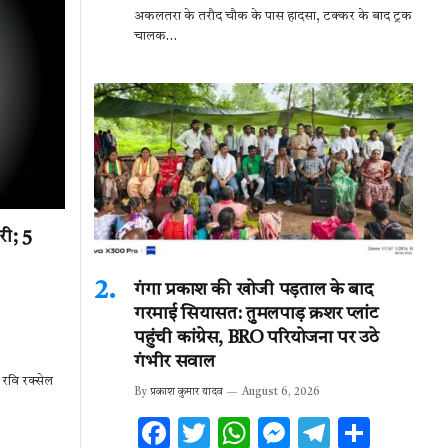
अकलतरा के तरौद चौक के पास हादसा, टक्कर के बाद ट्रक
e
it
at
se
e
ar
चालक…
b
te
s
n
gr
e
o
r
A
g
a
o
p
er
m
k
p
ी; 5
गंगा प्रकाश की खोजी पड़ताल के बाद
गरमाई सियासत: तुमलपाड़ क्रशर प्लांट
पहुंची कांग्रेस, BRO परियोजना पर उठे
गंभीर सवाल
 रवि रक्सेल
By
प्रकाश कुमार यादव
August 6, 2026
F
T
W
M
T
S