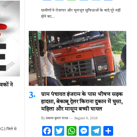
ac
w
h
es
el
h
ग्रामीणों ने रोजगार और मूलभूत सुविधाओं के वादे पूरे नहीं
e
it
at
se
e
ar
होने का…
b
te
s
n
gr
e
o
r
A
g
a
o
p
er
m
k
p
कों ने
ग्राम पंचायत इंजराम के पास भीषण सड़क
हादसा, बेकाबू ट्रेलर किराना दुकान में घुसा,
महिला और मासूम बच्ची घायल
By
प्रकाश कुमार यादव
August 6, 2026
F
T
W
M
T
S
G) जिले से