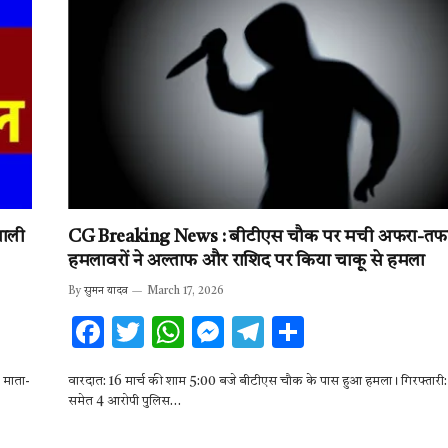
o
p
er
m
k
p
वाली
CG Breaking News : बीटीएस चौक पर मची अफरा-तफर
हमलावरों ने अल्ताफ और राशिद पर किया चाकू से हमला
By
सुमन यादव
March 17, 2026
F
T
W
M
T
S
ac
w
h
es
el
h
 माता-
वारदात: 16 मार्च की शाम 5:00 बजे बीटीएस चौक के पास हुआ हमला। गिरफ्तारी:
e
it
at
se
e
ar
समेत 4 आरोपी पुलिस…
b
te
s
n
gr
e