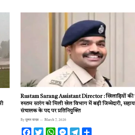
b
te
s
n
gr
e
o
r
A
g
a
o
p
er
m
k
p
Rustam Sarang Assistant Director : खिलाड़ियों की
सी
रुस्तम सारंग को मिली खेल विभाग में बड़ी जिम्मेदारी, सहा
संचालक के पद पर प्रतिनियुक्ति
By
सुमन यादव
March 7, 2026
F
T
W
M
T
S