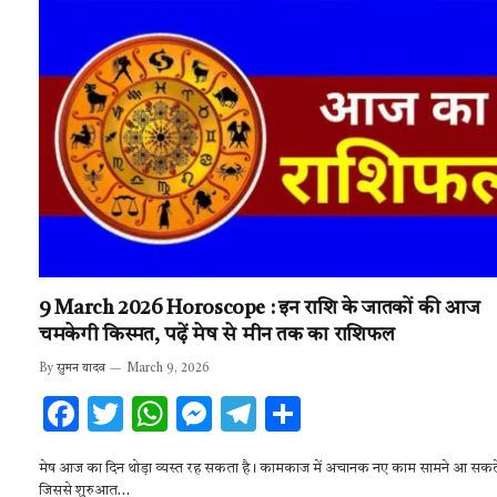
o
r
A
g
a
o
p
er
m
k
p
9 March 2026 Horoscope : इन राशि के जातकों की आज
चमकेगी किस्मत, पढ़ें मेष से मीन तक का राशिफल
By
सुमन यादव
March 9, 2026
F
T
W
M
T
S
ac
w
h
es
el
h
मेष आज का दिन थोड़ा व्यस्त रह सकता है। कामकाज में अचानक नए काम सामने आ सकते 
e
it
at
se
e
ar
जिससे शुरुआत…