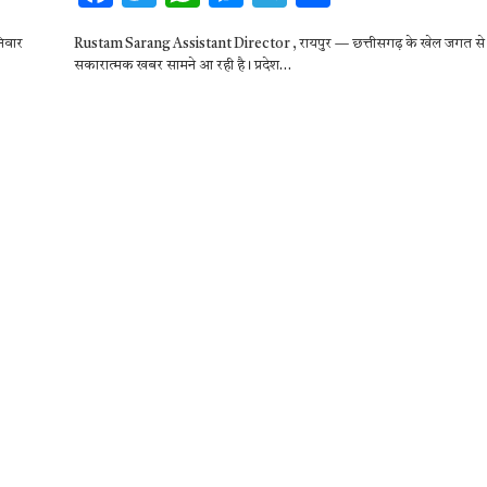
ac
w
h
es
el
h
निवार
Rustam Sarang Assistant Director , रायपुर — छत्तीसगढ़ के खेल जगत स
e
it
at
se
e
ar
सकारात्मक खबर सामने आ रही है। प्रदेश…
b
te
s
n
gr
e
o
r
A
g
a
o
p
er
m
k
p