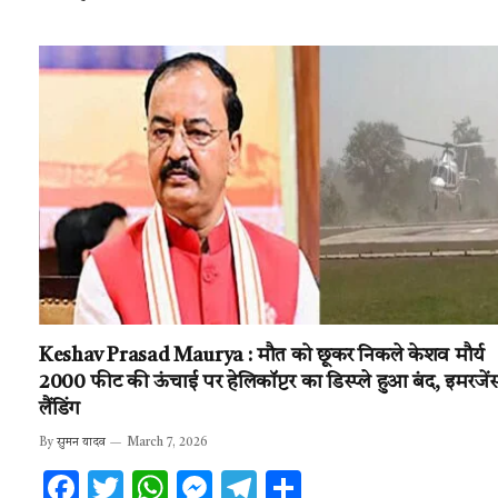
b
te
s
n
gr
e
o
r
A
g
a
o
p
er
m
k
p
Keshav Prasad Maurya : मौत को छूकर निकले केशव मौर्य
2000 फीट की ऊंचाई पर हेलिकॉप्टर का डिस्प्ले हुआ बंद, इमरजें
लैंडिंग
By
सुमन यादव
March 7, 2026
F
T
W
M
T
S