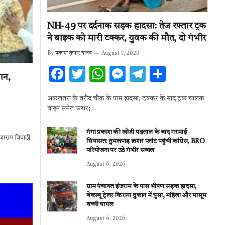
NH-49 पर दर्दनाक सड़क हादसा: तेज रफ्तार ट्रक
ने बाइक को मारी टक्कर, युवक की मौत, दो गंभीर
By
प्रकाश कुमार यादव
August 7, 2026
F
T
W
M
T
S
ान,
ac
w
h
es
el
h
अकलतरा के तरौद चौक के पास हादसा, टक्कर के बाद ट्रक चालक
e
it
at
se
e
ar
वाहन समेत फरार;…
b
te
s
n
gr
e
गंगा प्रकाश की खोजी पड़ताल के बाद गरमाई
o
r
A
g
a
ाराम त्रिपाठी
सियासत: तुमलपाड़ क्रशर प्लांट पहुंची कांग्रेस, BRO
o
p
er
m
परियोजना पर उठे गंभीर सवाल
August 6, 2026
k
p
ग्राम पंचायत इंजराम के पास भीषण सड़क हादसा,
बेकाबू ट्रेलर किराना दुकान में घुसा, महिला और मासूम
बच्ची घायल
August 6, 2026