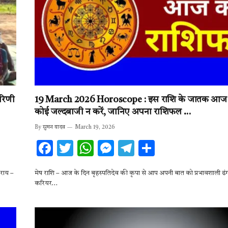
रिणी
19 March 2026 Horoscope : इस राशि के जातक आज नि
कोई जल्दबाजी न करें, जानिए अपना राशिफल …
By
सुमन यादव
March 19, 2026
F
T
W
M
T
S
ac
w
h
es
el
h
राय –
मेष राशि – आज के दिन बृहस्पतिदेव की कृपा से आप अपनी बात को प्रभावशाली ढंग 
e
it
at
se
e
ar
करियर…
b
te
s
n
gr
e
o
r
A
g
a