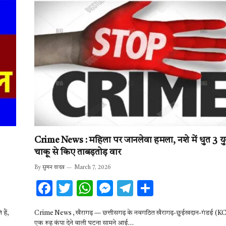
o
r
A
g
a
o
p
er
m
k
p
Crime News : महिला पर जानलेवा हमला, नशे में धुत 3 युव
चाकू से किए ताबड़तोड़ वार
By
सुमन यादव
March 7, 2026
F
T
W
M
T
S
ac
w
h
es
el
h
हैं,
Crime News , खैरागढ़ — छत्तीसगढ़ के नवगठित खैरागढ़-छुईखदान-गंडई (KC
e
it
at
se
e
ar
एक रूह कंपा देने वाली घटना सामने आई…