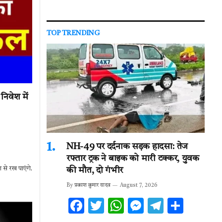
TOP TRENDING
वेश में
NH-49 पर दर्दनाक सड़क हादसा: तेज
रफ्तार ट्रक ने बाइक को मारी टक्कर, युवक
से रख पाएंगे.
की मौत, दो गंभीर
By
प्रकाश कुमार यादव
August 7, 2026
F
T
W
M
T
S
ac
w
h
es
el
h