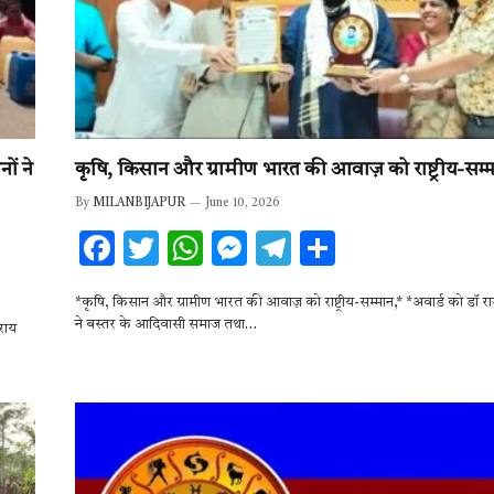
ों ने
कृषि, किसान और ग्रामीण भारत की आवाज़ को राष्ट्रीय-सम्म
By
MILANBIJAPUR
June 10, 2026
F
T
W
M
T
S
ac
w
h
es
el
h
*कृषि, किसान और ग्रामीण भारत की आवाज़ को राष्ट्रीय-सम्मान,* *अवार्ड को डॉ राज
e
it
at
se
e
ar
ने बस्तर के आदिवासी समाज तथा…
राय
b
te
s
n
gr
e
o
r
A
g
a
o
p
er
m
k
p