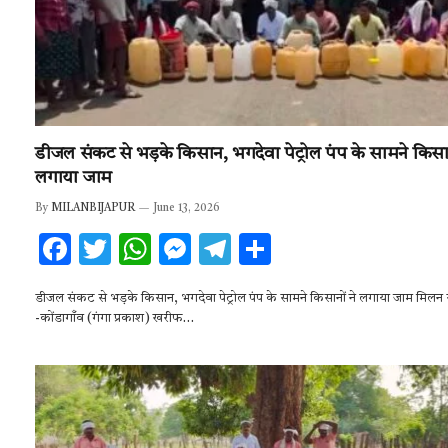
डीजल संकट से भड़के किसान, भगदेवा पेट्रोल पंप के सामने किसान
लगाया जाम
By
MILANBIJAPUR
June 13, 2026
F
T
W
M
T
S
ac
w
h
es
el
h
डीजल संकट से भड़के किसान, भगदेवा पेट्रोल पंप के सामने किसानों ने लगाया जाम मिलन 
e
it
at
se
e
ar
-कोंडागाँव (गंगा प्रकाश) खरीफ…
b
te
s
n
gr
e
o
r
A
g
a
o
p
er
m
k
p