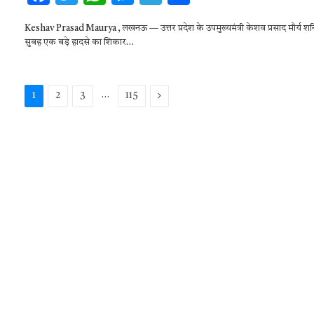
ac
w
h
es
el
h
Keshav Prasad Maurya , लखनऊ — उत्तर प्रदेश के उपमुख्यमंत्री केशव प्रसाद मौर्य श
e
it
at
se
e
ar
सुबह एक बड़े हादसे का शिकार…
b
te
s
n
gr
e
o
r
A
g
a
…
Next
1
2
3
115
o
p
er
m
k
p