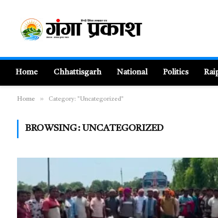
Home
Chhattisgarh
National
Politics
Rai
»
Home
Category: "Uncategorized"
BROWSING:
UNCATEGORIZED