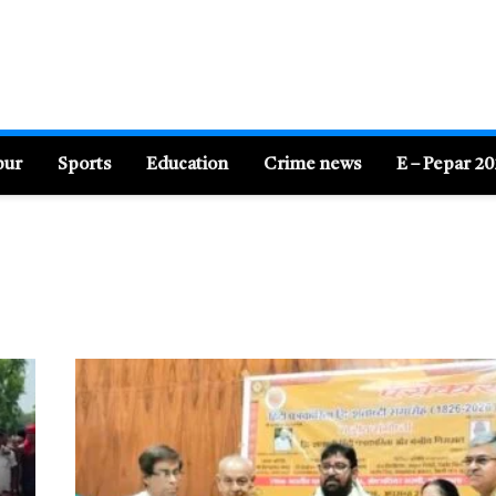
pur
Sports
Education
Crime news
E – Pepar 2