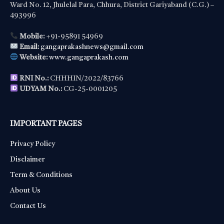
Ward No. 12, Jhulelal Para, Chhura, District Gariyaband (C.G.) –
493996
Mobile:
+91-95891 54969
Email:
gangaprakashnews@gmail.com
Website:
www.gangaprakash.com
RNI No.:
CHHHIN/2022/83766
UDYAM No.:
CG-25-0001205
IMPORTANT PAGES
Privacy Policy
Disclaimer
Term & Conditions
About Us
Contact Us