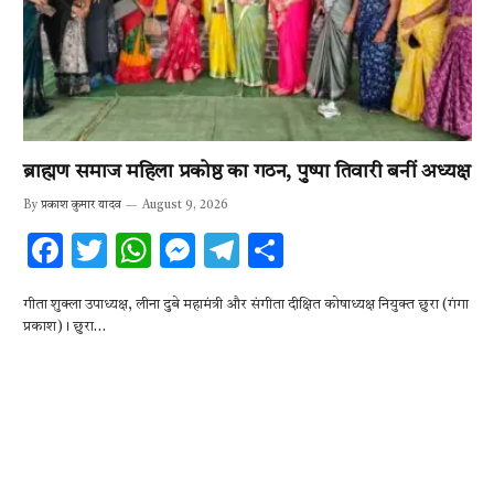
ब्राह्मण समाज महिला प्रकोष्ठ का गठन, पुष्पा तिवारी बनीं अध्यक्ष
By
प्रकाश कुमार यादव
August 9, 2026
F
T
W
M
T
S
ac
w
h
es
el
h
गीता शुक्ला उपाध्यक्ष, लीना दुबे महामंत्री और संगीता दीक्षित कोषाध्यक्ष नियुक्त छुरा (गंगा
e
it
at
se
e
ar
प्रकाश)। छुरा…
b
te
s
n
gr
e
o
r
A
g
a
o
p
er
m
k
p