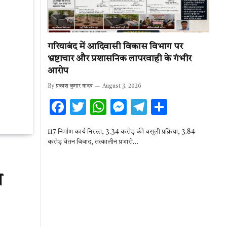
गरियाबंद में आदिवासी विकास विभाग पर
भ्रष्टाचार और प्रशासनिक लापरवाही के गंभीर
आरोप
By
प्रकाश कुमार यादव
August 3, 2026
F
T
W
M
T
S
ac
w
h
es
el
h
117 निर्माण कार्य निरस्त, 3.34 करोड़ की वसूली प्रक्रिया, 3.84
e
it
at
se
e
ar
करोड़ वेतन विवाद, तत्कालीन प्रभारी…
b
te
s
n
gr
e
o
r
A
g
a
न
o
p
er
m
k
p