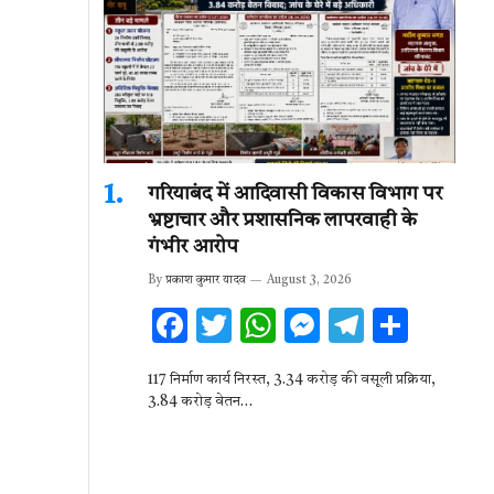
गरियाबंद में आदिवासी विकास विभाग पर
भ्रष्टाचार और प्रशासनिक लापरवाही के
गंभीर आरोप
By
प्रकाश कुमार यादव
August 3, 2026
F
T
W
M
T
S
ac
w
h
es
el
h
117 निर्माण कार्य निरस्त, 3.34 करोड़ की वसूली प्रक्रिया,
e
it
at
se
e
ar
3.84 करोड़ वेतन…
b
te
s
n
gr
e
o
r
A
g
a