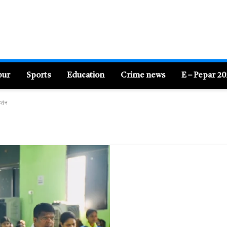
pur
Sports
Education
Crime news
E – Pepar 2
र्शन