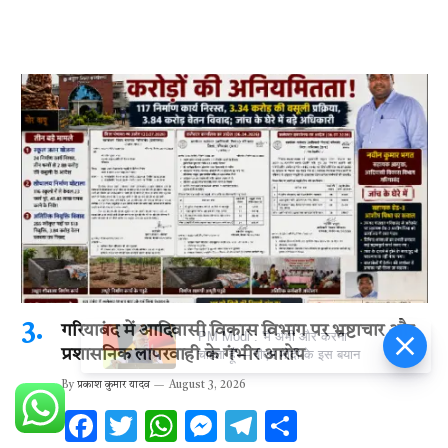
गरियाबंद में आदिवासी विकास विभाग पर भ्रष्टाचार और
PM Modi : 'मैं अभी और करना
प्रशासनिक लापरवाही के गंभीर आरोप
चाहता हूँ'— पीएम मोदी के इस बयान
By
प्रकाश कुमार यादव
August 3, 2026
F
T
W
M
T
S