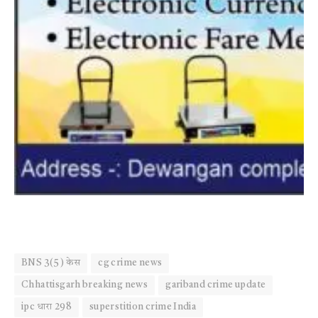
BNS 3(5) केस
cg crime news
Chhattisgarh breaking news
gariband crime update
ipc धारा 298
superstition crime India