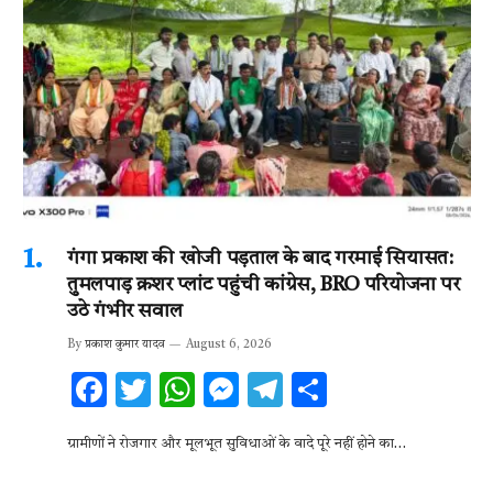
गंगा प्रकाश की खोजी पड़ताल के बाद गरमाई सियासत:
तुमलपाड़ क्रशर प्लांट पहुंची कांग्रेस, BRO परियोजना पर
उठे गंभीर सवाल
By
प्रकाश कुमार यादव
August 6, 2026
F
T
W
M
T
S
ac
w
h
es
el
h
ग्रामीणों ने रोजगार और मूलभूत सुविधाओं के वादे पूरे नहीं होने का…
e
it
at
se
e
ar