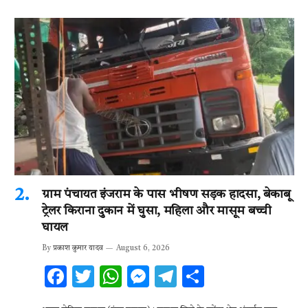
ग्राम पंचायत इंजराम के पास भीषण सड़क हादसा, बेकाबू
ट्रेलर किराना दुकान में घुसा, महिला और मासूम बच्ची
घायल
By
प्रकाश कुमार यादव
August 6, 2026
F
T
W
M
T
S
ac
w
h
es
el
h