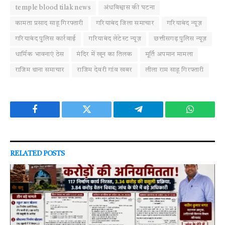
temple blood tilak news
अंधविश्वास की घटना
कामता प्रसाद साहू गिरफ्तारी
गरियाबंद जिला समाचार
गरियाबंद न्यूज़
गरियाबंद पुलिस कार्रवाई
गरियाबंद लेटेस्ट न्यूज़
छत्तीसगढ़ पुलिस न्यूज़
धार्मिक भावनाएं ठेस
मंदिर में खून का तिलक
मूर्ति अपमान मामला
राजिम थाना समाचार
राजिम देवरी गांव खबर
लीला राम साहू गिरफ्तारी
Facebook
Twitter
Telegram
WhatsAp
RELATED
POSTS