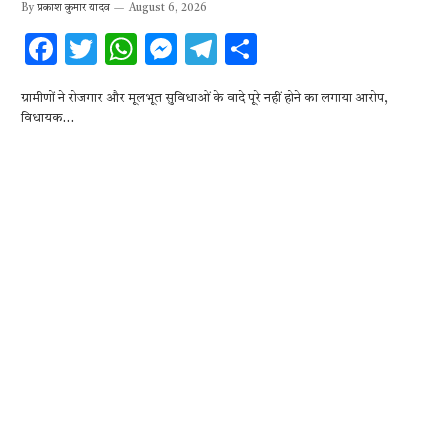
By
प्रकाश कुमार यादव
August 6, 2026
F
T
W
M
T
S
ac
w
h
es
el
h
ग्रामीणों ने रोजगार और मूलभूत सुविधाओं के वादे पूरे नहीं होने का लगाया आरोप,
e
it
at
se
e
ar
विधायक…
b
te
s
n
gr
e
o
r
A
g
a
o
p
er
m
k
p