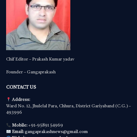
Chif Editor – Prakash Kumar yadav
Founder – Gangaprakash
CONTACT US
Address:
Ward No. 12, Jhulelal Para, Chhura, District Gariyaband (C.G.) –
493996
Mobile:
+91-95891 54969
Email:
gangaprakashnews@gmail.com