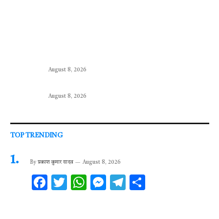
August 8, 2026
August 8, 2026
TOP TRENDING
By
प्रकाश कुमार यादव
August 8, 2026
F
T
W
M
T
S
ac
w
h
es
el
h
e
it
at
se
e
ar