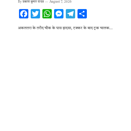
By
प्रकाश कुमार यादव
August 7, 2026
F
T
W
M
T
S
ac
w
h
es
el
h
अकलतरा के तरौद चौक के पास हादसा, टक्कर के बाद ट्रक चालक…
e
it
at
se
e
ar
b
te
s
n
gr
e
o
r
A
g
a
o
p
er
m
k
p