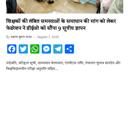
शिक्षकों की लंबित समस्याओं के समाधान की मांग को लेकर
फेडरेशन ने डीईओ को सौंपा 9 सूत्रीय ज्ञापन
By
प्रकाश कुमार यादव
August 7, 2026
F
T
W
M
T
S
ac
w
h
es
el
h
पदोन्नति, वरिष्ठता सूची, समयमान वेतनमान, एनपीएस राशि, पंचायत चुनाव मानदेय और
e
it
at
se
e
ar
विश्वविद्यालयीन परीक्षा अनुमति सहित…
b
te
s
n
gr
e
o
r
A
g
a
o
p
er
m
k
p