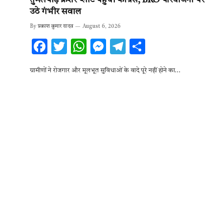
तुमलपाड़ क्रशर प्लांट पहुंची कांग्रेस, BRO परियोजना पर
उठे गंभीर सवाल
By
प्रकाश कुमार यादव
August 6, 2026
F
T
W
M
T
S
ac
w
h
es
el
h
ग्रामीणों ने रोजगार और मूलभूत सुविधाओं के वादे पूरे नहीं होने का…
e
it
at
se
e
ar
b
te
s
n
gr
e
o
r
A
g
a
o
p
er
m
k
p