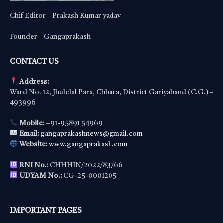
Chif Editor – Prakash Kumar yadav
Founder – Gangaprakash
CONTACT US
Address:
Ward No. 12, Jhulelal Para, Chhura, District Gariyaband (C.G.) –
493996
Mobile:
+91-95891 54969
Email:
gangaprakashnews@gmail.com
Website:
www.gangaprakash.com
RNI No.:
CHHHIN/2022/83766
UDYAM No.:
CG-25-0001205
IMPORTANT PAGES