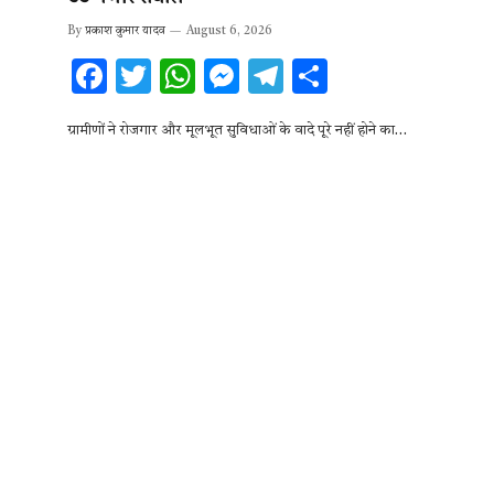
By
प्रकाश कुमार यादव
August 6, 2026
F
T
W
M
T
S
ac
w
h
es
el
h
ग्रामीणों ने रोजगार और मूलभूत सुविधाओं के वादे पूरे नहीं होने का…
e
it
at
se
e
ar
b
te
s
n
gr
e
o
r
A
g
a
o
p
er
m
k
p