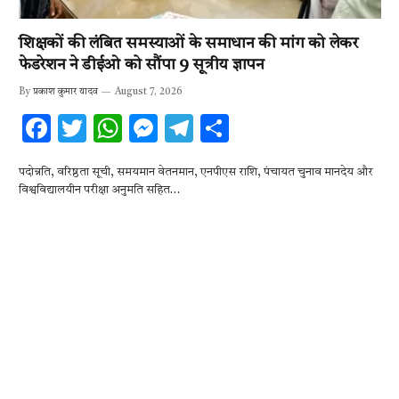
शिक्षकों की लंबित समस्याओं के समाधान की मांग को लेकर
फेडरेशन ने डीईओ को सौंपा 9 सूत्रीय ज्ञापन
By
प्रकाश कुमार यादव
August 7, 2026
F
T
W
M
T
S
ac
w
h
es
el
h
पदोन्नति, वरिष्ठता सूची, समयमान वेतनमान, एनपीएस राशि, पंचायत चुनाव मानदेय और
e
it
at
se
e
ar
विश्वविद्यालयीन परीक्षा अनुमति सहित…
b
te
s
n
gr
e
o
r
A
g
a
o
p
er
m
k
p