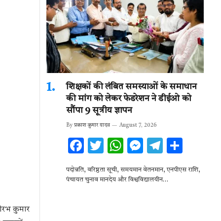
शिक्षकों की लंबित समस्याओं के समाधान
की मांग को लेकर फेडरेशन ने डीईओ को
सौंपा 9 सूत्रीय ज्ञापन
By
प्रकाश कुमार यादव
August 7, 2026
F
T
W
M
T
S
ac
w
h
es
el
h
पदोन्नति, वरिष्ठता सूची, समयमान वेतनमान, एनपीएस राशि,
e
it
at
se
e
ar
पंचायत चुनाव मानदेय और विश्वविद्यालयीन…
b
te
s
n
gr
e
o
r
A
g
a
सौरभ कुमार