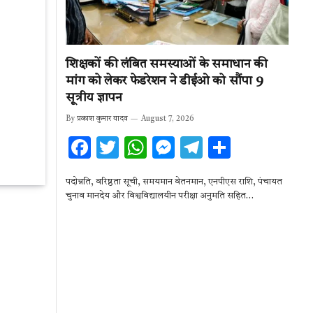
शिक्षकों की लंबित समस्याओं के समाधान की
मांग को लेकर फेडरेशन ने डीईओ को सौंपा 9
सूत्रीय ज्ञापन
By
प्रकाश कुमार यादव
August 7, 2026
F
T
W
M
T
S
ac
w
h
es
el
h
पदोन्नति, वरिष्ठता सूची, समयमान वेतनमान, एनपीएस राशि, पंचायत
e
it
at
se
e
ar
चुनाव मानदेय और विश्वविद्यालयीन परीक्षा अनुमति सहित…
b
te
s
n
gr
e
o
r
A
g
a
o
p
er
m
k
p