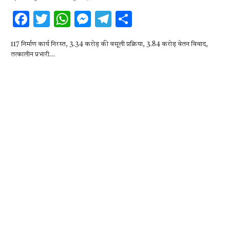
F
T
W
M
T
S
ac
w
h
es
el
h
117 निर्माण कार्य निरस्त, 3.34 करोड़ की वसूली प्रक्रिया, 3.84 करोड़ वेतन विवाद,
e
it
at
se
e
ar
तत्कालीन प्रभारी…
b
te
s
n
gr
e
o
r
A
g
a
o
p
er
m
k
p