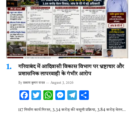
गरियाबंद में आदिवासी विकास विभाग पर भ्रष्टाचार और
प्रशासनिक लापरवाही के गंभीर आरोप
By
प्रकाश कुमार यादव
August 3, 2026
F
T
W
M
T
S
ac
w
h
es
el
h
117 निर्माण कार्य निरस्त, 3.34 करोड़ की वसूली प्रक्रिया, 3.84 करोड़ वेतन…
e
it
at
se
e
ar
b
te
s
n
gr
e
o
r
A
g
a