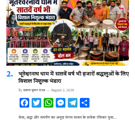
भूतेश्वरनाथ धाम में सातवें वर्ष भी हजारों श्रद्धालुओं के लिए
विशाल निशुल्क भंडारा
By
प्रकाश कुमार यादव
August 2, 2026
F
T
W
M
T
S
ac
w
h
es
el
h
सेवा, श्रद्धा और समर्पण का अनूठा संगम सावन के प्रत्येक रविवार युवा…
e
it
at
se
e
ar
b
te
s
n
gr
e