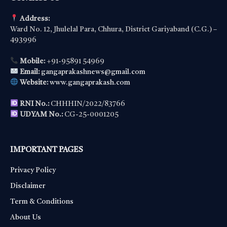
Address:
Ward No. 12, Jhulelal Para, Chhura, District Gariyaband (C.G.) –
493996
Mobile:
+91-95891 54969
Email:
gangaprakashnews@gmail.com
Website:
www.gangaprakash.com
RNI No.:
CHHHIN/2022/83766
UDYAM No.:
CG-25-0001205
IMPORTANT PAGES
Privacy Policy
Disclaimer
Term & Conditions
About Us