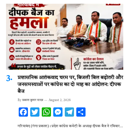
प्रशासनिक आतंकवाद चरम पर, बिजली बिल बढ़ोतरी और
जनसमस्याओं पर कांग्रेस का दो माह का आंदोलन: दीपक
बैज
By
प्रकाश कुमार यादव
August 2, 2026
F
T
W
M
T
S
ac
w
h
es
el
h
गरियाबंद (गंगा प्रकाश)। प्रदेश कांग्रेस कमेटी के अध्यक्ष दीपक बैज ने रविवार…