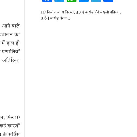
ac
w
h
es
el
h
117 निर्माण कार्य निरस्त, 3.34 करोड़ की वसूली प्रक्रिया,
e
it
at
se
e
ar
3.84 करोड़ वेतन…
b
te
s
n
gr
e
। आने वाले
o
r
A
g
a
परिचालन का
में हाल ही
o
p
er
m
 प्रणालियों
k
p
ं अतिरिक्त
ून, फिर 10
 कई कारणों
 के सर्विस