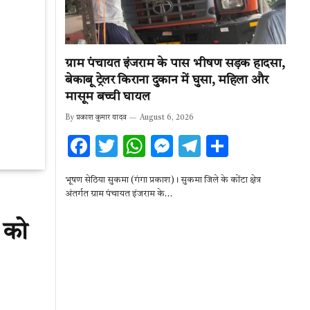
ग्राम पंचायत इंजराम के पास भीषण सड़क हादसा,
बेकाबू ट्रेलर किराना दुकान में घुसा, महिला और
मासूम बच्ची घायल
By
प्रकाश कुमार यादव
August 6, 2026
F
T
W
M
T
S
ac
w
h
es
el
h
भूषण सेठिया सुकमा (गंगा प्रकाश)। सुकमा जिले के कोंटा क्षेत्र
e
it
at
se
e
ar
अंतर्गत ग्राम पंचायत इंजराम के…
b
te
s
n
gr
e
 को
o
r
A
g
a
o
p
er
m
k
p