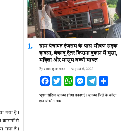
ग्राम पंचायत इंजराम के पास भीषण सड़क
हादसा, बेकाबू ट्रेलर किराना दुकान में घुसा,
महिला और मासूम बच्ची घायल
By
प्रकाश कुमार यादव
August 6, 2026
F
T
W
M
T
S
ac
w
h
es
el
h
भूषण सेठिया सुकमा (गंगा प्रकाश)। सुकमा जिले के कोंटा
e
it
at
se
e
ar
क्षेत्र अंतर्गत ग्राम…
b
te
s
n
gr
e
या गया है।
o
r
A
g
a
 कारणों से
o
p
er
m
ा गया है।