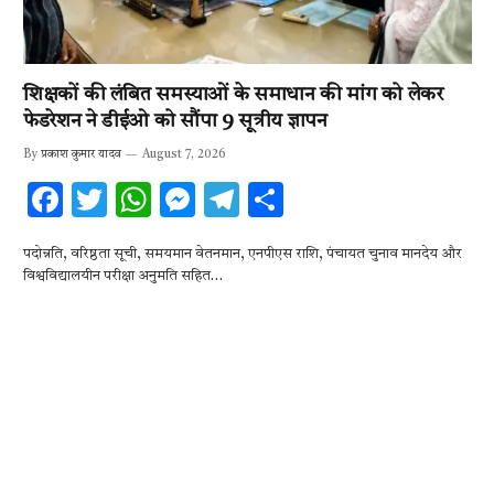
शिक्षकों की लंबित समस्याओं के समाधान की मांग को लेकर
फेडरेशन ने डीईओ को सौंपा 9 सूत्रीय ज्ञापन
By
प्रकाश कुमार यादव
August 7, 2026
F
T
W
M
T
S
ac
w
h
es
el
h
पदोन्नति, वरिष्ठता सूची, समयमान वेतनमान, एनपीएस राशि, पंचायत चुनाव मानदेय और
e
it
at
se
e
ar
विश्वविद्यालयीन परीक्षा अनुमति सहित…
b
te
s
n
gr
e
o
r
A
g
a
o
p
er
m
k
p