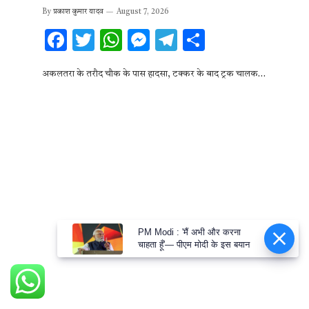
By
प्रकाश कुमार यादव
August 7, 2026
F
T
W
M
T
S
ac
w
h
es
el
h
अकलतरा के तरौद चौक के पास हादसा, टक्कर के बाद ट्रक चालक…
e
it
at
se
e
ar
b
te
s
n
gr
e
o
r
A
g
a
o
p
er
m
k
p
PM Modi : 'मैं अभी और करना
चाहता हूँ'— पीएम मोदी के इस बयान