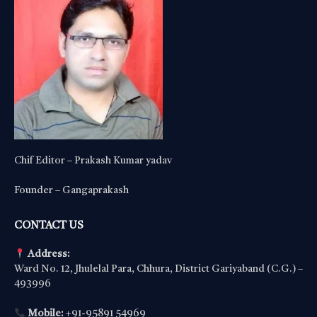
Chif Editor – Prakash Kumar yadav
Founder – Gangaprakash
CONTACT US
Address:
Ward No. 12, Jhulelal Para, Chhura, District Gariyaband (C.G.) –
493996
Mobile:
+91-95891 54969