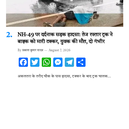
NH-49 पर दर्दनाक सड़क हादसा: तेज रफ्तार ट्रक ने
बाइक को मारी टक्कर, युवक की मौत, दो गंभीर
By
प्रकाश कुमार यादव
August 7, 2026
F
T
W
M
T
S
ac
w
h
es
el
h
अकलतरा के तरौद चौक के पास हादसा, टक्कर के बाद ट्रक चालक…
e
it
at
se
e
ar
b
te
s
n
gr
e
o
r
A
g
a
o
p
er
m
k
p