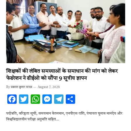
शिक्षकों की लंबित समस्याओं के समाधान की मांग को लेकर
फेडरेशन ने डीईओ को सौंपा 9 सूत्रीय ज्ञापन
By
प्रकाश कुमार यादव
August 7, 2026
F
T
W
M
T
S
ac
w
h
es
el
h
पदोन्नति, वरिष्ठता सूची, समयमान वेतनमान, एनपीएस राशि, पंचायत चुनाव मानदेय और
e
it
at
se
e
ar
विश्वविद्यालयीन परीक्षा अनुमति सहित…
b
te
s
n
gr
e