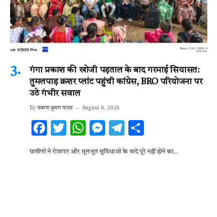
गंगा प्रकाश की खोजी पड़ताल के बाद गरमाई सियासत:
तुमलपाड़ क्रशर प्लांट पहुंची कांग्रेस, BRO परियोजना पर
उठे गंभीर सवाल
By
प्रकाश कुमार यादव
August 6, 2026
F
T
W
M
T
S
ac
w
h
es
el
h
ग्रामीणों ने रोजगार और मूलभूत सुविधाओं के वादे पूरे नहीं होने का…
e
it
at
se
e
ar
b
te
s
n
gr
e
o
r
A
g
a
o
p
er
m