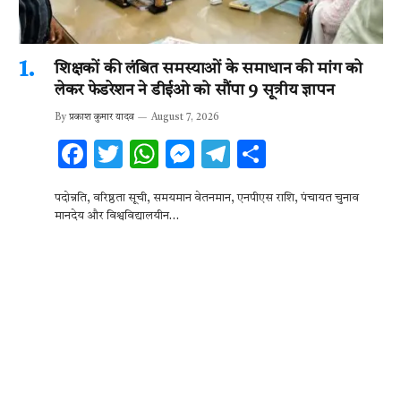
शिक्षकों की लंबित समस्याओं के समाधान की मांग को
लेकर फेडरेशन ने डीईओ को सौंपा 9 सूत्रीय ज्ञापन
By
प्रकाश कुमार यादव
August 7, 2026
F
T
W
M
T
S
ac
w
h
es
el
h
पदोन्नति, वरिष्ठता सूची, समयमान वेतनमान, एनपीएस राशि, पंचायत चुनाव
e
it
at
se
e
ar
मानदेय और विश्वविद्यालयीन…
b
te
s
n
gr
e
o
r
A
g
a
o
p
er
m
k
p