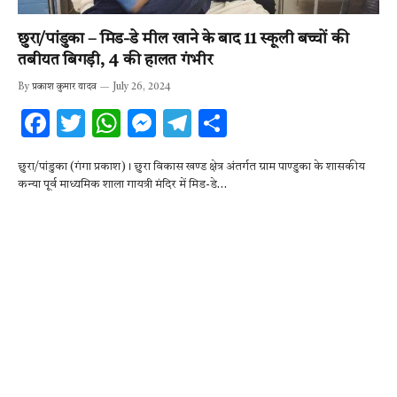
छुरा/पांडुका – मिड-डे मील खाने के बाद 11 स्कूली बच्चों की
तबीयत बिगड़ी, 4 की हालत गंभीर
By
प्रकाश कुमार यादव
July 26, 2024
F
T
W
M
T
S
ac
w
h
es
el
h
छुरा/पांडुका (गंगा प्रकाश)। छुरा विकास खण्ड क्षेत्र अंतर्गत ग्राम पाण्डुका के शासकीय
e
it
at
se
e
ar
कन्या पूर्व माध्यमिक शाला गायत्री मंदिर में मिड-डे…
b
te
s
n
gr
e
o
r
A
g
a
o
p
er
m
k
p