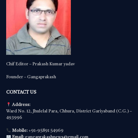
Chif Editor – Prakash Kumar yadav
Founder – Gangaprakash
CONTACT US
Address:
Ward No. 12, Jhulelal Para, Chhura, District Gariyaband (C.G.) –
493996
Mobile:
+91-95891 54969
Email:
gangaprakashnews@gmail.com