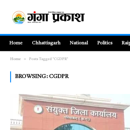
Home
Chhattisgarh
National
Politics
Rai
»
Home
Posts Tagged "CGDPR"
BROWSING:
CGDPR