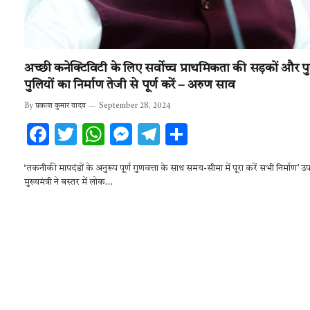
अच्छी कनेक्टिविटी के लिए सर्वोच्च प्राथमिकता की सड़कों और प
पुलियों का निर्माण तेजी से पूर्ण करें – अरुण साव
By
प्रकाश कुमार यादव
September 28, 2024
F
T
W
M
T
S
ac
w
h
es
el
h
‘तकनीकी मापदंडों के अनुरूप पूर्ण गुणवत्ता के साथ समय-सीमा में पूरा करें सभी निर्माण’ उ
e
it
at
se
e
ar
मुख्यमंत्री ने बस्तर में लोक…
b
te
s
n
gr
e
o
r
A
g
a
o
p
er
m
k
p