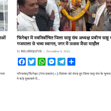
काओं
फिंगेश्वर में नवनिर्वाचित जिला साहू संघ अध्यक्ष प्रवीण साहू
गजमाला से भव्य स्वागत, नगर में उत्सव जैसा माहौल
By
MILANBIJAPUR
December 9, 2025
F
T
W
M
T
S
ac
w
h
es
el
h
जनता
गरियाबंद/फिंगेश्वर (गंगा प्रकाश)। 5 दिसंबर को संपन्न हुए जिला साहू संघ के चुनाव म
e
it
at
se
e
ar
ने कड़े मुकाबले में…
b
te
s
n
gr
e
o
r
A
g
a
o
p
er
m
k
p