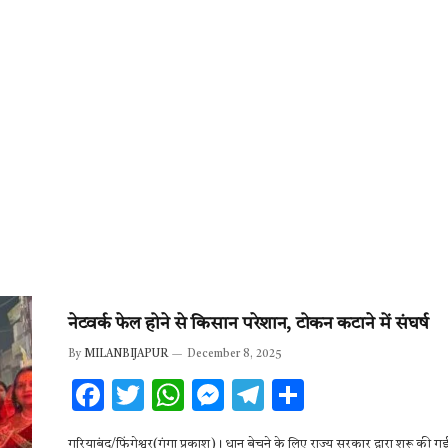
नेटवर्क फेल होने से किसान परेशान, टोकन कटाने में संघर्ष
By
MILANBIJAPUR
December 8, 2025
F
T
W
M
T
S
ac
w
h
es
el
h
गरियाबंद/फिंगेश्वर(गंगा प्रकाश)। धान बेचने के लिए राज्य सरकार द्वारा शुरू की