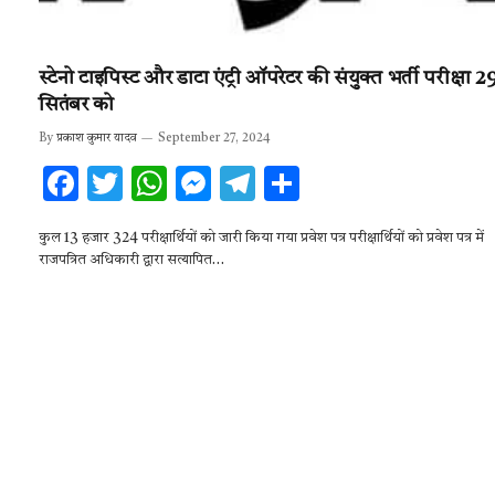
स्टेनो टाइपिस्ट और डाटा एंट्री ऑपरेटर की संयुक्त भर्ती परीक्षा 2
सितंबर को
By
प्रकाश कुमार यादव
September 27, 2024
F
T
W
M
T
S
ac
w
h
es
el
h
कुल 13 हजार 324 परीक्षार्थियों को जारी किया गया प्रवेश पत्र परीक्षार्थियों को प्रवेश पत्र में
e
it
at
se
e
ar
राजपत्रित अधिकारी द्वारा सत्यापित…
b
te
s
n
gr
e
o
r
A
g
a
o
p
er
m
k
p