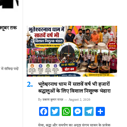
क्टूबर तक
ें संविदा पदों
भूतेश्वरनाथ धाम में सातवें वर्ष भी हजारों
श्रद्धालुओं के लिए विशाल निशुल्क भंडारा
By
प्रकाश कुमार यादव
August 2, 2026
F
T
W
M
T
S
ac
w
h
es
el
h
सेवा, श्रद्धा और समर्पण का अनूठा संगम सावन के प्रत्येक