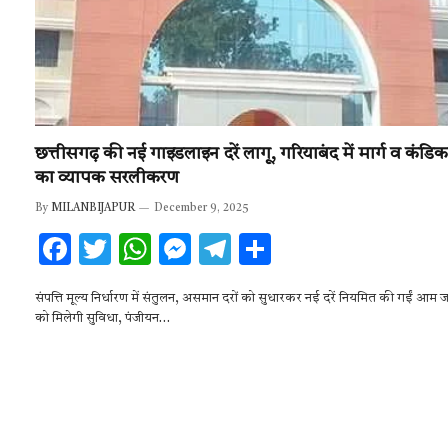
छत्तीसगढ़ की नई गाइडलाइन दरें लागू, गरियाबंद में मार्ग व कंडि
का व्यापक सरलीकरण
By
MILANBIJAPUR
December 9, 2025
F
T
W
M
T
S
ac
w
h
es
el
h
संपत्ति मूल्य निर्धारण में संतुलन, असमान दरों को सुधारकर नई दरें नियमित की गईं आम 
e
it
at
se
e
ar
को मिलेगी सुविधा, पंजीयन…
b
te
s
n
gr
e
o
r
A
g
a
o
p
er
m
k
p