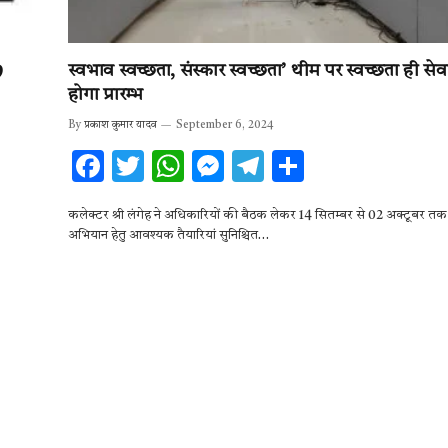
9
स्वभाव स्वच्छता, संस्कार स्वच्छता’ थीम पर स्वच्छता ही स
होगा प्रारम्भ
By
प्रकाश कुमार यादव
September 6, 2024
F
T
W
M
T
S
ac
w
h
es
el
h
कलेक्टर श्री लंगेह ने अधिकारियों की बैठक लेकर 14 सितम्बर से 02 अक्टूबर 
e
it
at
se
e
ar
अभियान हेतु आवश्यक तैयारियां सुनिश्चित…
b
te
s
n
gr
e
o
r
A
g
a
o
p
er
m
k
p