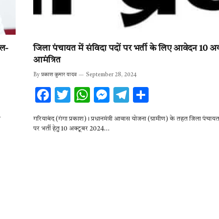
ुल-
जिला पंचायत में संविदा पदों पर भर्ती के लिए आवेदन 10 अ
आमंत्रित
By
प्रकाश कुमार यादव
September 28, 2024
F
T
W
M
T
S
ac
w
h
es
el
h
प
गरियाबंद (गंगा प्रकाश)। प्रधानमंत्री आवास योजना (ग्रामीण) के तहत जिला पंचायत म
e
it
at
se
e
ar
पर भर्ती हेतु 10 अक्टूबर 2024…
b
te
s
n
gr
e
o
r
A
g
a
o
p
er
m
k
p