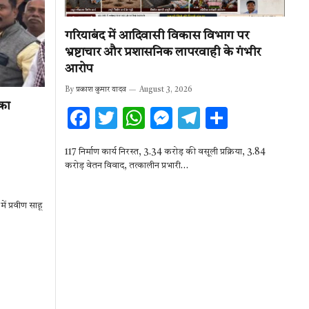
गरियाबंद में आदिवासी विकास विभाग पर
भ्रष्टाचार और प्रशासनिक लापरवाही के गंभीर
आरोप
By
प्रकाश कुमार यादव
August 3, 2026
 का
F
T
W
M
T
S
ac
w
h
es
el
h
117 निर्माण कार्य निरस्त, 3.34 करोड़ की वसूली प्रक्रिया, 3.84
e
it
at
se
e
ar
करोड़ वेतन विवाद, तत्कालीन प्रभारी…
b
te
s
n
gr
e
o
r
A
g
a
ें प्रवीण साहू
o
p
er
m
k
p