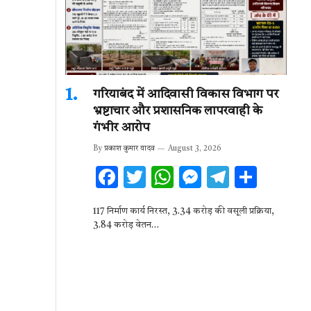
गरियाबंद में आदिवासी विकास विभाग पर
भ्रष्टाचार और प्रशासनिक लापरवाही के
गंभीर आरोप
By
प्रकाश कुमार यादव
August 3, 2026
F
T
W
M
T
S
ac
w
h
es
el
h
117 निर्माण कार्य निरस्त, 3.34 करोड़ की वसूली प्रक्रिया,
e
it
at
se
e
ar
3.84 करोड़ वेतन…
b
te
s
n
gr
e
o
r
A
g
a
o
p
er
m
k
p