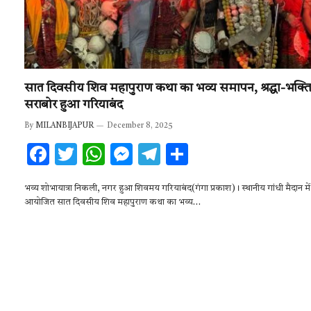
सात दिवसीय शिव महापुराण कथा का भव्य समापन, श्रद्धा-भक्ति 
सराबोर हुआ गरियाबंद
By
MILANBIJAPUR
December 8, 2025
F
T
W
M
T
S
ac
w
h
es
el
h
भव्य शोभायात्रा निकली, नगर हुआ शिवमय गरियाबंद(गंगा प्रकाश)। स्थानीय गांधी मैदान में
e
it
at
se
e
ar
आयोजित सात दिवसीय शिव महापुराण कथा का भव्य…
b
te
s
n
gr
e
o
r
A
g
a
o
p
er
m
k
p