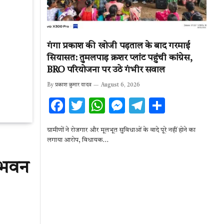
गंगा प्रकाश की खोजी पड़ताल के बाद गरमाई
सियासत: तुमलपाड़ क्रशर प्लांट पहुंची कांग्रेस,
BRO परियोजना पर उठे गंभीर सवाल
By
प्रकाश कुमार यादव
August 6, 2026
F
T
W
M
T
S
ac
w
h
es
el
h
ग्रामीणों ने रोजगार और मूलभूत सुविधाओं के वादे पूरे नहीं होने का
e
it
at
se
e
ar
लगाया आरोप, विधायक…
b
te
s
n
gr
e
द भवन
o
r
A
g
a
o
p
er
m
k
p