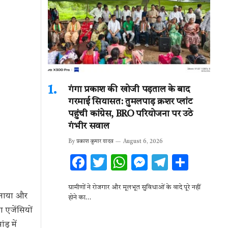
गंगा प्रकाश की खोजी पड़ताल के बाद
गरमाई सियासत: तुमलपाड़ क्रशर प्लांट
पहुंची कांग्रेस, BRO परियोजना पर उठे
गंभीर सवाल
By
प्रकाश कुमार यादव
August 6, 2026
F
T
W
M
T
S
ac
w
h
es
el
h
ग्रामीणों ने रोजगार और मूलभूत सुविधाओं के वादे पूरे नहीं
e
it
at
se
e
ar
 बनाया और
होने का…
b
te
s
n
gr
e
ा एजेंसियों
o
r
A
g
a
ू में