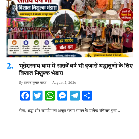
भूतेश्वरनाथ धाम में सातवें वर्ष भी हजारों श्रद्धालुओं के लिए
विशाल निशुल्क भंडारा
By
प्रकाश कुमार यादव
August 2, 2026
F
T
W
M
T
S
ac
w
h
es
el
h
सेवा, श्रद्धा और समर्पण का अनूठा संगम सावन के प्रत्येक रविवार युवा…
e
it
at
se
e
ar
b
te
s
n
gr
e
o
r
A
g
a