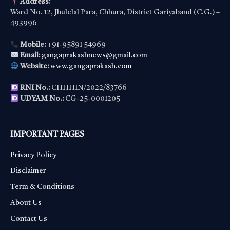
Address:
Ward No. 12, Jhulelal Para, Chhura, District Gariyaband (C.G.) –
493996
Mobile:
+91-95891 54969
Email:
gangaprakashnews@gmail.com
Website:
www.gangaprakash.com
RNI No.:
CHHHIN/2022/83766
UDYAM No.:
CG-25-0001205
IMPORTANT PAGES
Privacy Policy
Disclaimer
Term & Conditions
About Us
Contact Us