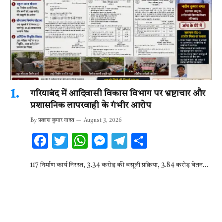
गरियाबंद में आदिवासी विकास विभाग पर भ्रष्टाचार और
प्रशासनिक लापरवाही के गंभीर आरोप
By
प्रकाश कुमार यादव
August 3, 2026
F
T
W
M
T
S
ac
w
h
es
el
h
117 निर्माण कार्य निरस्त, 3.34 करोड़ की वसूली प्रक्रिया, 3.84 करोड़ वेतन…
e
it
at
se
e
ar
b
te
s
n
gr
e
o
r
A
g
a
o
p
er
m