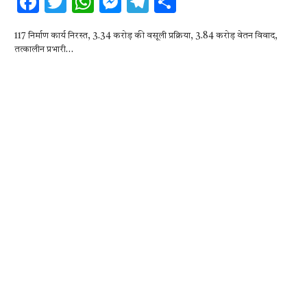
F
T
W
M
T
S
ac
w
h
es
el
h
117 निर्माण कार्य निरस्त, 3.34 करोड़ की वसूली प्रक्रिया, 3.84 करोड़ वेतन विवाद,
e
it
at
se
e
ar
तत्कालीन प्रभारी…
b
te
s
n
gr
e
o
r
A
g
a
o
p
er
m
k
p