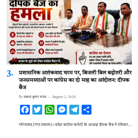
प्रशासनिक आतंकवाद चरम पर, बिजली बिल बढ़ोतरी और
जनसमस्याओं पर कांग्रेस का दो माह का आंदोलन: दीपक
बैज
By
प्रकाश कुमार यादव
August 2, 2026
F
T
W
M
T
S
ac
w
h
es
el
h
गरियाबंद (गंगा प्रकाश)। प्रदेश कांग्रेस कमेटी के अध्यक्ष दीपक बैज ने रविवार…
e
it
at
se
e
ar