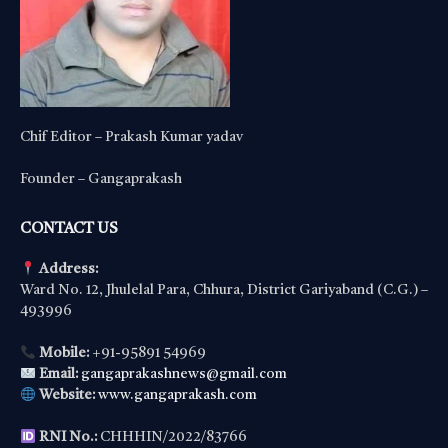
Chif Editor – Prakash Kumar yadav
Founder – Gangaprakash
CONTACT US
Address:
Ward No. 12, Jhulelal Para, Chhura, District Gariyaband (C.G.) –
493996
Mobile:
+91-95891 54969
Email:
gangaprakashnews@gmail.com
Website:
www.gangaprakash.com
RNI No.:
CHHHIN/2022/83766