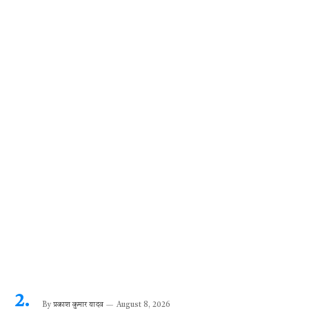
o
p
er
m
k
p
By
प्रकाश कुमार यादव
August 8, 2026