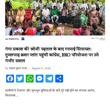
गंगा प्रकाश की खोजी पड़ताल के बाद गरमाई सियासत:
तुमलपाड़ क्रशर प्लांट पहुंची कांग्रेस, BRO परियोजना पर उठे
गंभीर सवाल
By
प्रकाश कुमार यादव
August 6, 2026
F
T
W
M
T
S
ac
w
h
es
el
h
ग्रामीणों ने रोजगार और मूलभूत सुविधाओं के वादे पूरे नहीं होने का लगाया आरोप,
e
it
at
se
e
ar
विधायक…
b
te
s
n
gr
e
o
r
A
g
a