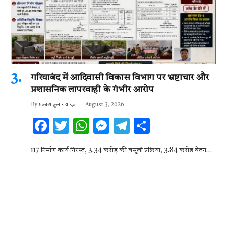
गरियाबंद में आदिवासी विकास विभाग पर भ्रष्टाचार और
प्रशासनिक लापरवाही के गंभीर आरोप
By
प्रकाश कुमार यादव
August 3, 2026
F
T
W
M
T
S
ac
w
h
es
el
h
117 निर्माण कार्य निरस्त, 3.34 करोड़ की वसूली प्रक्रिया, 3.84 करोड़ वेतन…
e
it
at
se
e
ar
b
te
s
n
gr
e
o
r
A
g
a
o
p
er
m
k
p