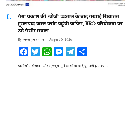
गंगा प्रकाश की खोजी पड़ताल के बाद गरमाई सियासत:
तुमलपाड़ क्रशर प्लांट पहुंची कांग्रेस, BRO परियोजना पर
उठे गंभीर सवाल
By
प्रकाश कुमार यादव
August 6, 2026
F
T
W
M
T
S
ac
w
h
es
el
h
ग्रामीणों ने रोजगार और मूलभूत सुविधाओं के वादे पूरे नहीं होने का…
e
it
at
se
e
ar
b
te
s
n
gr
e
o
r
A
g
a
o
p
er
m
k
p