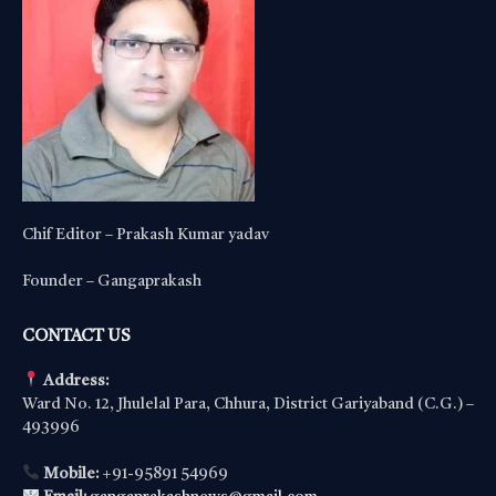
Chif Editor – Prakash Kumar yadav
Founder – Gangaprakash
CONTACT US
Address:
Ward No. 12, Jhulelal Para, Chhura, District Gariyaband (C.G.) –
493996
Mobile:
+91-95891 54969