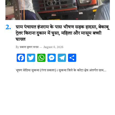
ग्राम पंचायत इंजराम के पास भीषण सड़क हादसा, बेकाबू
ट्रेलर किराना दुकान में घुसा, महिला और मासूम बच्ची
घायल
By
प्रकाश कुमार यादव
August 6, 2026
F
T
W
M
T
S
ac
w
h
es
el
h
भूषण सेठिया सुकमा (गंगा प्रकाश)। सुकमा जिले के कोंटा क्षेत्र अंतर्गत ग्राम…
e
it
at
se
e
ar
b
te
s
n
gr
e
o
r
A
g
a
o
p
er
m
k
p