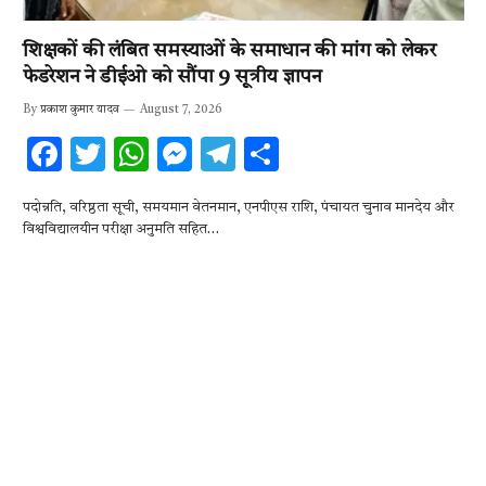
शिक्षकों की लंबित समस्याओं के समाधान की मांग को लेकर
फेडरेशन ने डीईओ को सौंपा 9 सूत्रीय ज्ञापन
By
प्रकाश कुमार यादव
August 7, 2026
F
T
W
M
T
S
ac
w
h
es
el
h
पदोन्नति, वरिष्ठता सूची, समयमान वेतनमान, एनपीएस राशि, पंचायत चुनाव मानदेय और
e
it
at
se
e
ar
विश्वविद्यालयीन परीक्षा अनुमति सहित…
b
te
s
n
gr
e
o
r
A
g
a
o
p
er
m
k
p