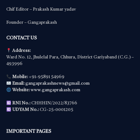
Chif Editor – Prakash Kumar yadav
Founder – Gangaprakash
CONTACT US
Address:
Ward No. 12, Jhulelal Para, Chhura, District Gariyaband (C.G.) –
493996
Mobile:
+91-95891 54969
Email:
gangaprakashnews@gmail.com
Website:
www.gangaprakash.com
RNI No.:
CHHHIN/2022/83766
UDYAM No.:
CG-25-0001205
IMPORTANT PAGES