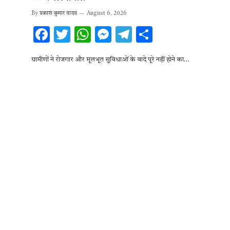
By
प्रकाश कुमार यादव
August 6, 2026
F
T
W
M
T
S
ac
w
h
es
el
h
ग्रामीणों ने रोजगार और मूलभूत सुविधाओं के वादे पूरे नहीं होने का…
e
it
at
se
e
ar
b
te
s
n
gr
e
o
r
A
g
a
o
p
er
m
k
p