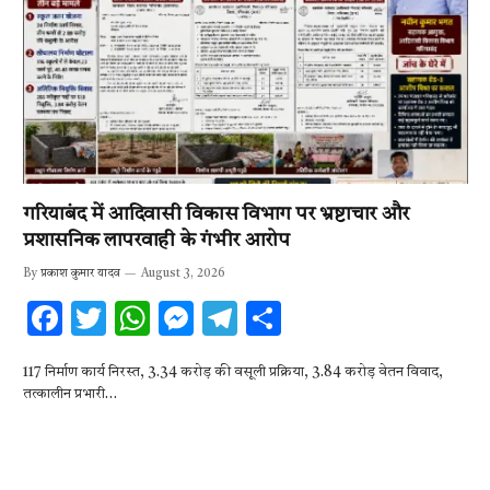
गरियाबंद में आदिवासी विकास विभाग पर भ्रष्टाचार और
प्रशासनिक लापरवाही के गंभीर आरोप
By
प्रकाश कुमार यादव
August 3, 2026
F
T
W
M
T
S
ac
w
h
es
el
h
117 निर्माण कार्य निरस्त, 3.34 करोड़ की वसूली प्रक्रिया, 3.84 करोड़ वेतन विवाद,
e
it
at
se
e
ar
तत्कालीन प्रभारी…
b
te
s
n
gr
e
o
r
A
g
a