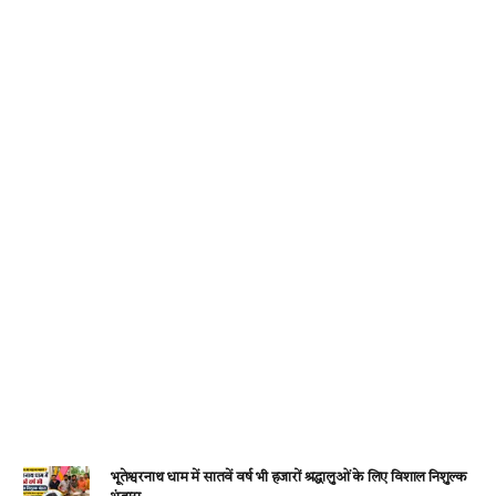
o
p
er
m
k
p
भूतेश्वरनाथ धाम में सातवें वर्ष भी हजारों श्रद्धालुओं के लिए विशाल निशुल्क