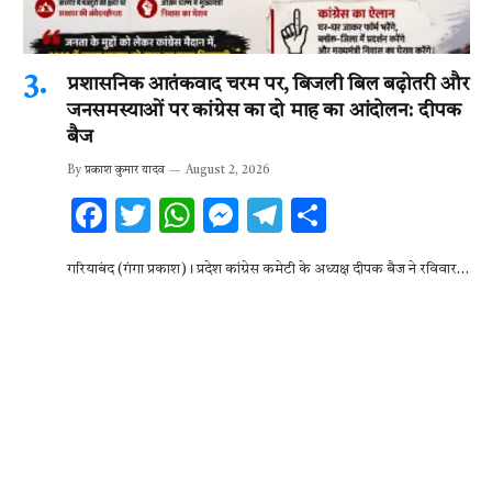
प्रशासनिक आतंकवाद चरम पर, बिजली बिल बढ़ोतरी और
जनसमस्याओं पर कांग्रेस का दो माह का आंदोलन: दीपक
बैज
By
प्रकाश कुमार यादव
August 2, 2026
F
T
W
M
T
S
ac
w
h
es
el
h
गरियाबंद (गंगा प्रकाश)। प्रदेश कांग्रेस कमेटी के अध्यक्ष दीपक बैज ने रविवार…
e
it
at
se
e
ar
b
te
s
n
gr
e
o
r
A
g
a
o
p
er
m
k
p