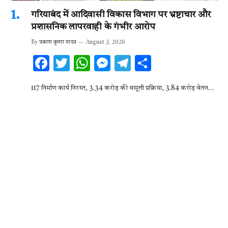
गरियाबंद में आदिवासी विकास विभाग पर भ्रष्टाचार और
प्रशासनिक लापरवाही के गंभीर आरोप
By
प्रकाश कुमार यादव
August 3, 2026
F
T
W
M
T
S
ac
w
h
es
el
h
117 निर्माण कार्य निरस्त, 3.34 करोड़ की वसूली प्रक्रिया, 3.84 करोड़ वेतन…
e
it
at
se
e
ar
b
te
s
n
gr
e
o
r
A
g
a
o
p
er
m
k
p