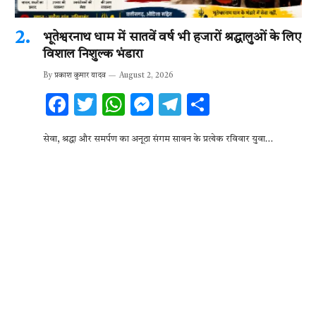
भूतेश्वरनाथ धाम में सातवें वर्ष भी हजारों श्रद्धालुओं के लिए
विशाल निशुल्क भंडारा
By
प्रकाश कुमार यादव
August 2, 2026
F
T
W
M
T
S
ac
w
h
es
el
h
सेवा, श्रद्धा और समर्पण का अनूठा संगम सावन के प्रत्येक रविवार युवा…
e
it
at
se
e
ar
b
te
s
n
gr
e
o
r
A
g
a
o
p
er
m
k
p