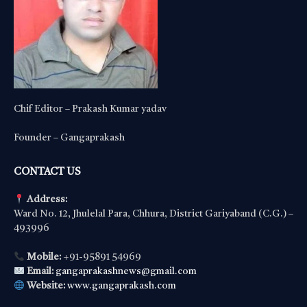
Chif Editor – Prakash Kumar yadav
Founder – Gangaprakash
CONTACT US
Address:
Ward No. 12, Jhulelal Para, Chhura, District Gariyaband (C.G.) –
493996
Mobile:
+91-95891 54969
Email:
gangaprakashnews@gmail.com
Website:
www.gangaprakash.com