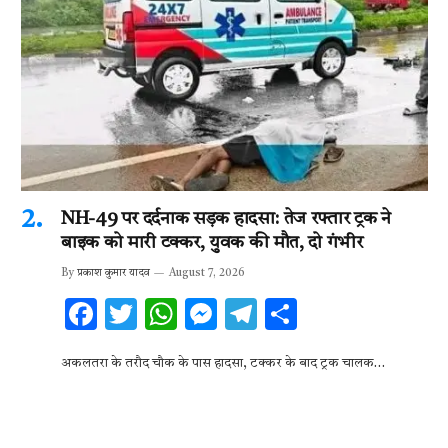
NH-49 पर दर्दनाक सड़क हादसा: तेज रफ्तार ट्रक ने
बाइक को मारी टक्कर, युवक की मौत, दो गंभीर
By
प्रकाश कुमार यादव
August 7, 2026
F
T
W
M
T
S
ac
w
h
es
el
h
अकलतरा के तरौद चौक के पास हादसा, टक्कर के बाद ट्रक चालक…
e
it
at
se
e
ar
b
te
s
n
gr
e
o
r
A
g
a