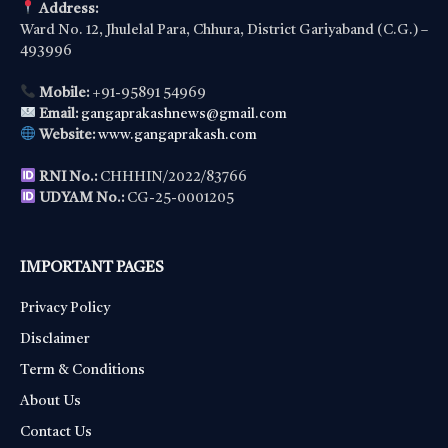
Address:
Ward No. 12, Jhulelal Para, Chhura, District Gariyaband (C.G.) –
493996
Mobile:
+91-95891 54969
Email:
gangaprakashnews@gmail.com
Website:
www.gangaprakash.com
RNI No.:
CHHHIN/2022/83766
UDYAM No.:
CG-25-0001205
IMPORTANT PAGES
Privacy Policy
Disclaimer
Term & Conditions
About Us
Contact Us