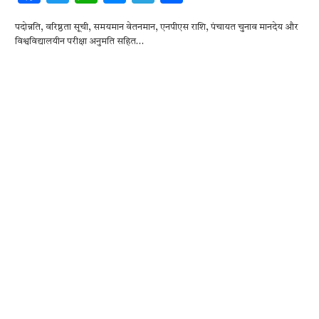
ac
w
h
es
el
h
पदोन्नति, वरिष्ठता सूची, समयमान वेतनमान, एनपीएस राशि, पंचायत चुनाव मानदेय और
e
it
at
se
e
ar
विश्वविद्यालयीन परीक्षा अनुमति सहित…
b
te
s
n
gr
e
o
r
A
g
a
o
p
er
m
k
p