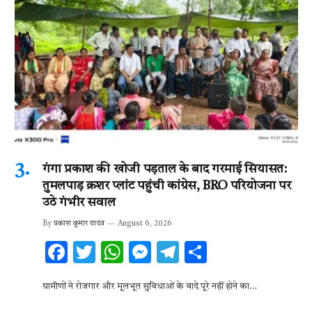
गंगा प्रकाश की खोजी पड़ताल के बाद गरमाई सियासत:
तुमलपाड़ क्रशर प्लांट पहुंची कांग्रेस, BRO परियोजना पर
उठे गंभीर सवाल
By
प्रकाश कुमार यादव
August 6, 2026
F
T
W
M
T
S
ac
w
h
es
el
h
ग्रामीणों ने रोजगार और मूलभूत सुविधाओं के वादे पूरे नहीं होने का…
e
it
at
se
e
ar