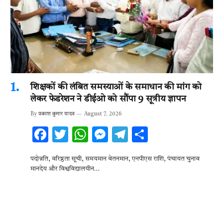
शिक्षकों की लंबित समस्याओं के समाधान की मांग को
लेकर फेडरेशन ने डीईओ को सौंपा 9 सूत्रीय ज्ञापन
By
प्रकाश कुमार यादव
August 7, 2026
F
T
W
M
T
S
ac
w
h
es
el
h
पदोन्नति, वरिष्ठता सूची, समयमान वेतनमान, एनपीएस राशि, पंचायत चुनाव
e
it
at
se
e
ar
मानदेय और विश्वविद्यालयीन…
b
te
s
n
gr
e
o
r
A
g
a
o
p
er
m