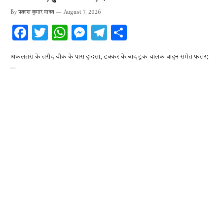
By
प्रकाश कुमार यादव
August 7, 2026
F
T
W
M
T
S
ac
w
h
es
el
h
अकलतरा के तरौद चौक के पास हादसा, टक्कर के बाद ट्रक चालक वाहन समेत फरार;
e
it
at
se
e
ar
…
b
te
s
n
gr
e
o
r
A
g
a
o
p
er
m
k
p