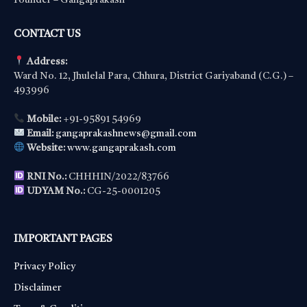
Founder – Gangaprakash
CONTACT US
Address:
Ward No. 12, Jhulelal Para, Chhura, District Gariyaband (C.G.) –
493996
Mobile:
+91-95891 54969
Email:
gangaprakashnews@gmail.com
Website:
www.gangaprakash.com
RNI No.:
CHHHIN/2022/83766
UDYAM No.:
CG-25-0001205
IMPORTANT PAGES
Privacy Policy
Disclaimer