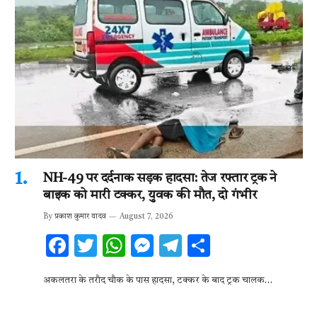
NH-49 पर दर्दनाक सड़क हादसा: तेज रफ्तार ट्रक ने
बाइक को मारी टक्कर, युवक की मौत, दो गंभीर
By
प्रकाश कुमार यादव
August 7, 2026
F
T
W
M
T
S
ac
w
h
es
el
h
अकलतरा के तरौद चौक के पास हादसा, टक्कर के बाद ट्रक चालक…
e
it
at
se
e
ar
b
te
s
n
gr
e