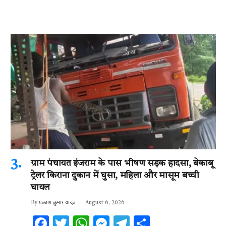
ग्राम पंचायत इंजराम के पास भीषण सड़क हादसा, बेकाबू
ट्रेलर किराना दुकान में घुसा, महिला और मासूम बच्ची
घायल
By
प्रकाश कुमार यादव
August 6, 2026
F
T
W
M
T
S