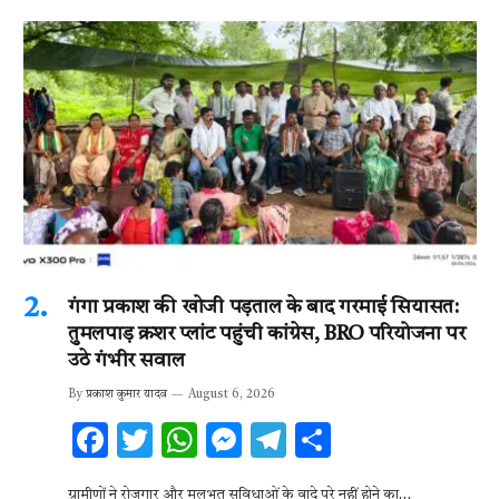
गंगा प्रकाश की खोजी पड़ताल के बाद गरमाई सियासत:
तुमलपाड़ क्रशर प्लांट पहुंची कांग्रेस, BRO परियोजना पर
उठे गंभीर सवाल
By
प्रकाश कुमार यादव
August 6, 2026
F
T
W
M
T
S
ac
w
h
es
el
h
ग्रामीणों ने रोजगार और मूलभूत सुविधाओं के वादे पूरे नहीं होने का…