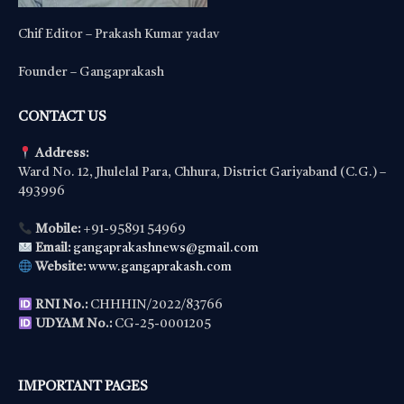
Chif Editor – Prakash Kumar yadav
Founder – Gangaprakash
CONTACT US
Address:
Ward No. 12, Jhulelal Para, Chhura, District Gariyaband (C.G.) –
493996
Mobile:
+91-95891 54969
Email:
gangaprakashnews@gmail.com
Website:
www.gangaprakash.com
RNI No.:
CHHHIN/2022/83766
UDYAM No.:
CG-25-0001205
IMPORTANT PAGES