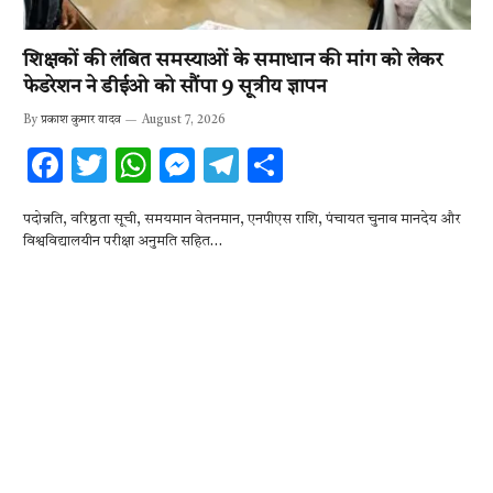
शिक्षकों की लंबित समस्याओं के समाधान की मांग को लेकर
फेडरेशन ने डीईओ को सौंपा 9 सूत्रीय ज्ञापन
By
प्रकाश कुमार यादव
August 7, 2026
F
T
W
M
T
S
ac
w
h
es
el
h
पदोन्नति, वरिष्ठता सूची, समयमान वेतनमान, एनपीएस राशि, पंचायत चुनाव मानदेय और
e
it
at
se
e
ar
विश्वविद्यालयीन परीक्षा अनुमति सहित…
b
te
s
n
gr
e
o
r
A
g
a
o
p
er
m
k
p