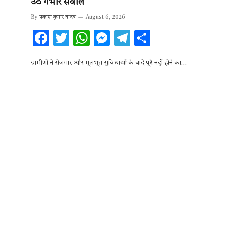
उठे गंभीर सवाल
By
प्रकाश कुमार यादव
August 6, 2026
F
T
W
M
T
S
ac
w
h
es
el
h
ग्रामीणों ने रोजगार और मूलभूत सुविधाओं के वादे पूरे नहीं होने का…
e
it
at
se
e
ar
b
te
s
n
gr
e
o
r
A
g
a
o
p
er
m
k
p