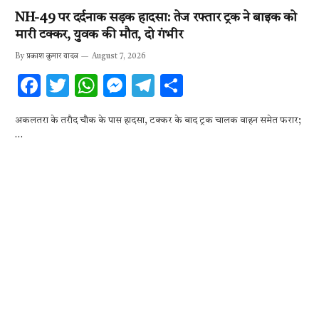
NH-49 पर दर्दनाक सड़क हादसा: तेज रफ्तार ट्रक ने बाइक को
मारी टक्कर, युवक की मौत, दो गंभीर
By
प्रकाश कुमार यादव
August 7, 2026
F
T
W
M
T
S
ac
w
h
es
el
h
अकलतरा के तरौद चौक के पास हादसा, टक्कर के बाद ट्रक चालक वाहन समेत फरार;
e
it
at
se
e
ar
…
b
te
s
n
gr
e
o
r
A
g
a
o
p
er
m
k
p