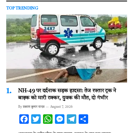
TOP TRENDING
NH-49 पर दर्दनाक सड़क हादसा: तेज रफ्तार ट्रक ने
बाइक को मारी टक्कर, युवक की मौत, दो गंभीर
By
प्रकाश कुमार यादव
August 7, 2026
F
T
W
M
T
S
ac
w
h
es
el
h