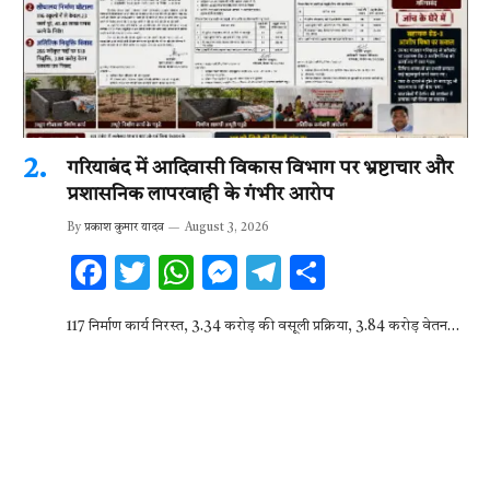
गरियाबंद में आदिवासी विकास विभाग पर भ्रष्टाचार और
प्रशासनिक लापरवाही के गंभीर आरोप
By
प्रकाश कुमार यादव
August 3, 2026
F
T
W
M
T
S
ac
w
h
es
el
h
117 निर्माण कार्य निरस्त, 3.34 करोड़ की वसूली प्रक्रिया, 3.84 करोड़ वेतन…
e
it
at
se
e
ar
b
te
s
n
gr
e
o
r
A
g
a
o
p
er
m
k
p