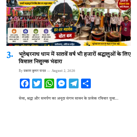
भूतेश्वरनाथ धाम में सातवें वर्ष भी हजारों श्रद्धालुओं के लिए
विशाल निशुल्क भंडारा
By
प्रकाश कुमार यादव
August 2, 2026
F
T
W
M
T
S
ac
w
h
es
el
h
सेवा, श्रद्धा और समर्पण का अनूठा संगम सावन के प्रत्येक रविवार युवा…
e
it
at
se
e
ar
b
te
s
n
gr
e
o
r
A
g
a
o
p
er
m