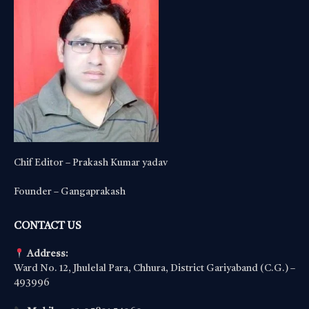
Chif Editor – Prakash Kumar yadav
Founder – Gangaprakash
CONTACT US
Address:
Ward No. 12, Jhulelal Para, Chhura, District Gariyaband (C.G.) –
493996