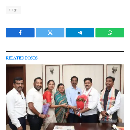
रायपुर
Facebook
Twitter
Telegram
WhatsAp
RELATED
POSTS