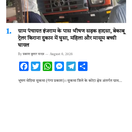
ग्राम पंचायत इंजराम के पास भीषण सड़क हादसा, बेकाबू
ट्रेलर किराना दुकान में घुसा, महिला और मासूम बच्ची
घायल
By
प्रकाश कुमार यादव
August 6, 2026
F
T
W
M
T
S
ac
w
h
es
el
h
भूषण सेठिया सुकमा (गंगा प्रकाश)। सुकमा जिले के कोंटा क्षेत्र अंतर्गत ग्राम…
e
it
at
se
e
ar
b
te
s
n
gr
e
o
r
A
g
a
o
p
er
m
k
p