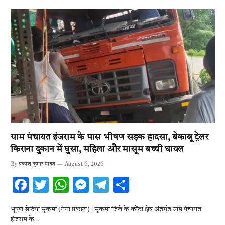
ग्राम पंचायत इंजराम के पास भीषण सड़क हादसा, बेकाबू ट्रेलर
किराना दुकान में घुसा, महिला और मासूम बच्ची घायल
By
प्रकाश कुमार यादव
August 6, 2026
F
T
W
M
T
S
ac
w
h
es
el
h
भूषण सेठिया सुकमा (गंगा प्रकाश)। सुकमा जिले के कोंटा क्षेत्र अंतर्गत ग्राम पंचायत
e
it
at
se
e
ar
इंजराम के…