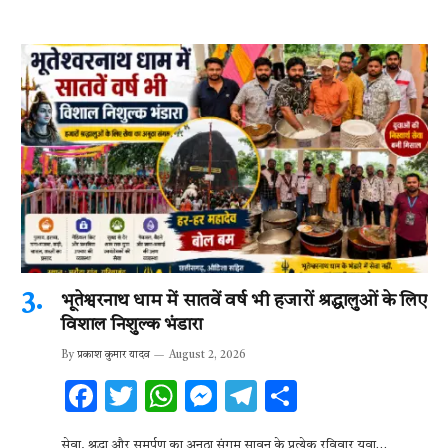
भूतेश्वरनाथ धाम में सातवें वर्ष भी हजारों श्रद्धालुओं के लिए
विशाल निशुल्क भंडारा
By
प्रकाश कुमार यादव
August 2, 2026
F
T
W
M
T
S
ac
w
h
es
el
h
सेवा, श्रद्धा और समर्पण का अनूठा संगम सावन के प्रत्येक रविवार युवा…