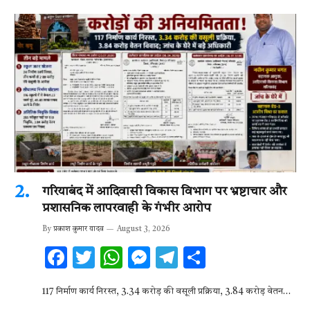
गरियाबंद में आदिवासी विकास विभाग पर भ्रष्टाचार और
प्रशासनिक लापरवाही के गंभीर आरोप
By
प्रकाश कुमार यादव
August 3, 2026
F
T
W
M
T
S
ac
w
h
es
el
h
117 निर्माण कार्य निरस्त, 3.34 करोड़ की वसूली प्रक्रिया, 3.84 करोड़ वेतन…
e
it
at
se
e
ar