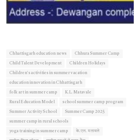
Chhattisgarh education news
Chhura Summer Camp
Child Talent Development
Children Holidays
Children's activities in summer vacation
education innovation in Chhattisgarh
folk art in summer camp
K.L. Matavale
Rural Education Model
school summer camp program
Summer Activity School
Summer Camp 2025
summer camp in rural schools
yoga training in summer camp
के.एल. मतावले