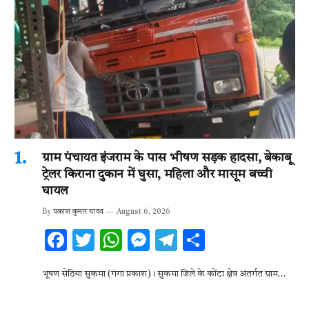
ग्राम पंचायत इंजराम के पास भीषण सड़क हादसा, बेकाबू
ट्रेलर किराना दुकान में घुसा, महिला और मासूम बच्ची
घायल
By
प्रकाश कुमार यादव
August 6, 2026
F
T
W
M
T
S
ac
w
h
es
el
h
भूषण सेठिया सुकमा (गंगा प्रकाश)। सुकमा जिले के कोंटा क्षेत्र अंतर्गत ग्राम…
e
it
at
se
e
ar
b
te
s
n
gr
e