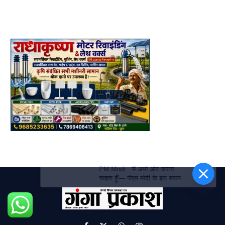
PM Modi : 'मैं अभी और करना
चाहता हूँ'— पीएम मोदी के इस बयान