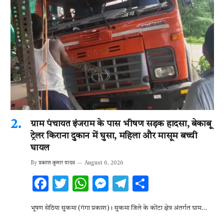
ग्राम पंचायत इंजराम के पास भीषण सड़क हादसा, बेकाबू
ट्रेलर किराना दुकान में घुसा, महिला और मासूम बच्ची
घायल
By
प्रकाश कुमार यादव
August 6, 2026
F
T
W
M
T
S
ac
w
h
es
el
h
भूषण सेठिया सुकमा (गंगा प्रकाश)। सुकमा जिले के कोंटा क्षेत्र अंतर्गत ग्राम…
e
it
at
se
e
ar