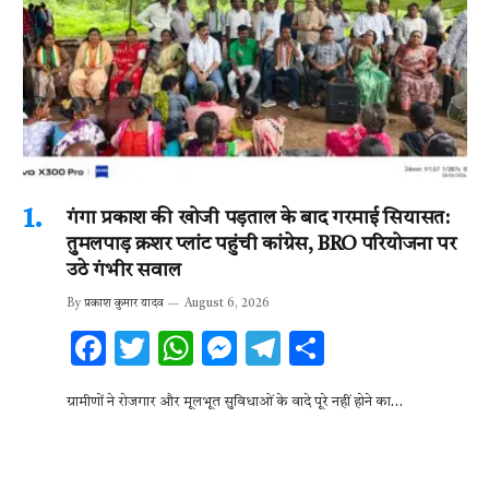
गंगा प्रकाश की खोजी पड़ताल के बाद गरमाई सियासत:
तुमलपाड़ क्रशर प्लांट पहुंची कांग्रेस, BRO परियोजना पर
उठे गंभीर सवाल
By
प्रकाश कुमार यादव
August 6, 2026
F
T
W
M
T
S
ac
w
h
es
el
h
ग्रामीणों ने रोजगार और मूलभूत सुविधाओं के वादे पूरे नहीं होने का…
e
it
at
se
e
ar
b
te
s
n
gr
e
o
r
A
g
a