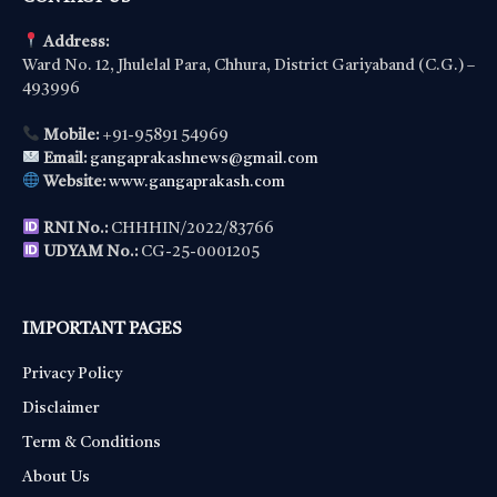
Address:
Ward No. 12, Jhulelal Para, Chhura, District Gariyaband (C.G.) –
493996
Mobile:
+91-95891 54969
Email:
gangaprakashnews@gmail.com
Website:
www.gangaprakash.com
RNI No.:
CHHHIN/2022/83766
UDYAM No.:
CG-25-0001205
IMPORTANT PAGES
Privacy Policy
Disclaimer
Term & Conditions
About Us