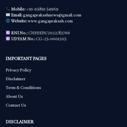
Mobile:
+91-95891 54969
Email:
gangaprakashnews@gmail.com
Website:
www.gangaprakash.com
RNI No.:
CHHHIN/2022/83766
UDYAM No.:
CG-25-0001205
IMPORTANT PAGES
Privacy Policy
Disclaimer
Term & Conditions
About Us
Contact Us
DISCLAIMER