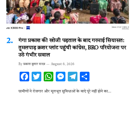
गंगा प्रकाश की खोजी पड़ताल के बाद गरमाई सियासत:
तुमलपाड़ क्रशर प्लांट पहुंची कांग्रेस, BRO परियोजना पर
उठे गंभीर सवाल
By
प्रकाश कुमार यादव
August 6, 2026
F
T
W
M
T
S
ac
w
h
es
el
h
ग्रामीणों ने रोजगार और मूलभूत सुविधाओं के वादे पूरे नहीं होने का…
e
it
at
se
e
ar
b
te
s
n
gr
e
o
r
A
g
a
o
p
er
m
k
p