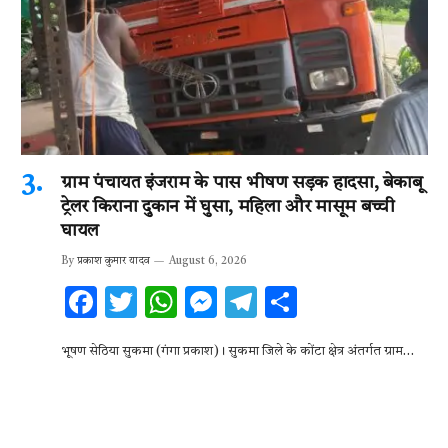
ग्राम पंचायत इंजराम के पास भीषण सड़क हादसा, बेकाबू
ट्रेलर किराना दुकान में घुसा, महिला और मासूम बच्ची
घायल
By
प्रकाश कुमार यादव
August 6, 2026
F
T
W
M
T
S
ac
w
h
es
el
h
भूषण सेठिया सुकमा (गंगा प्रकाश)। सुकमा जिले के कोंटा क्षेत्र अंतर्गत ग्राम…
e
it
at
se
e
ar
b
te
s
n
gr
e
o
r
A
g
a