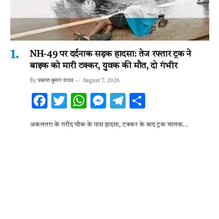
NH-49 पर दर्दनाक सड़क हादसा: तेज रफ्तार ट्रक ने
बाइक को मारी टक्कर, युवक की मौत, दो गंभीर
By
प्रकाश कुमार यादव
August 7, 2026
F
T
W
M
T
S
ac
w
h
es
el
h
अकलतरा के तरौद चौक के पास हादसा, टक्कर के बाद ट्रक चालक…
e
it
at
se
e
ar
b
te
s
n
gr
e
o
r
A
g
a
o
p
er
m
k
p