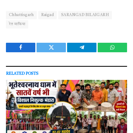
Chhattisgarh
Raigad
SARANGAD BILAIGARH
रेत माफिया
Facebook
Twitter
Telegram
WhatsAp
RELATED
POSTS