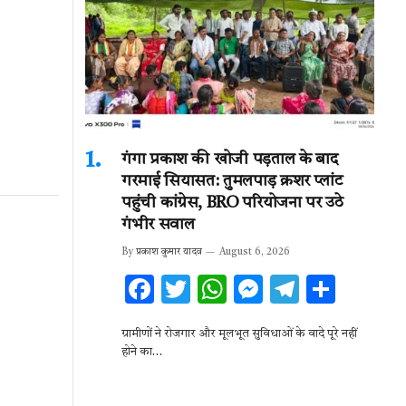
गंगा प्रकाश की खोजी पड़ताल के बाद
गरमाई सियासत: तुमलपाड़ क्रशर प्लांट
पहुंची कांग्रेस, BRO परियोजना पर उठे
गंभीर सवाल
By
प्रकाश कुमार यादव
August 6, 2026
F
T
W
M
T
S
ac
w
h
es
el
h
ग्रामीणों ने रोजगार और मूलभूत सुविधाओं के वादे पूरे नहीं
e
it
at
se
e
ar
होने का…
b
te
s
n
gr
e
o
r
A
g
a