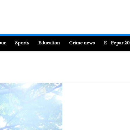
pur
Sports
Education
Crime news
E – Pepar 2