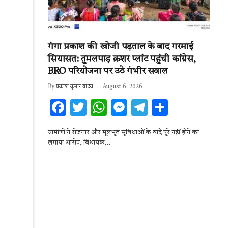
गंगा प्रकाश की खोजी पड़ताल के बाद गरमाई
सियासत: तुमलपाड़ क्रशर प्लांट पहुंची कांग्रेस,
BRO परियोजना पर उठे गंभीर सवाल
By
प्रकाश कुमार यादव
August 6, 2026
F
T
W
M
T
S
ac
w
h
es
el
h
ग्रामीणों ने रोजगार और मूलभूत सुविधाओं के वादे पूरे नहीं होने का
e
it
at
se
e
ar
लगाया आरोप, विधायक…
b
te
s
n
gr
e
o
r
A
g
a
o
p
er
m
k
p