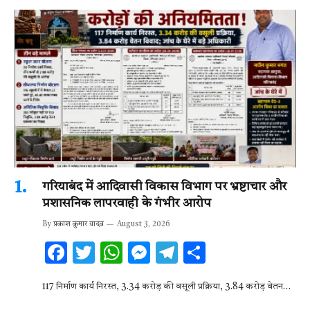
गरियाबंद में आदिवासी विकास विभाग पर भ्रष्टाचार और
प्रशासनिक लापरवाही के गंभीर आरोप
By
प्रकाश कुमार यादव
August 3, 2026
F
T
W
M
T
S
ac
w
h
es
el
h
117 निर्माण कार्य निरस्त, 3.34 करोड़ की वसूली प्रक्रिया, 3.84 करोड़ वेतन…
e
it
at
se
e
ar