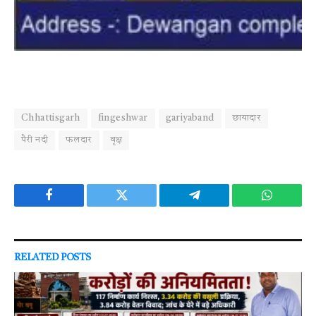
Chhattisgarh
fingeshwar
gariyaband
छायादार
पैरी नदी
फलदार
वृक्ष
Facebook
Twitter
Telegram
WhatsAp
RELATED
POSTS