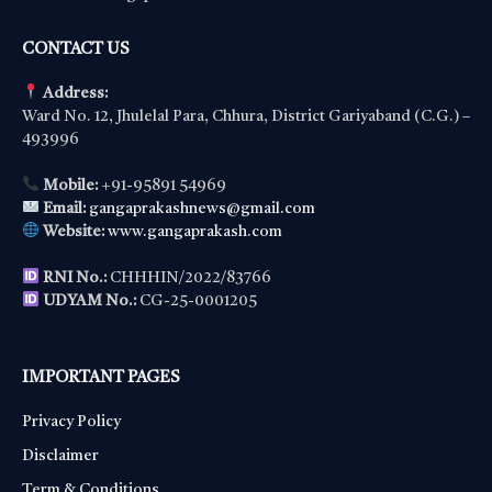
CONTACT US
Address:
Ward No. 12, Jhulelal Para, Chhura, District Gariyaband (C.G.) –
493996
Mobile:
+91-95891 54969
Email:
gangaprakashnews@gmail.com
Website:
www.gangaprakash.com
RNI No.:
CHHHIN/2022/83766
UDYAM No.:
CG-25-0001205
IMPORTANT PAGES
Privacy Policy
Disclaimer
Term & Conditions