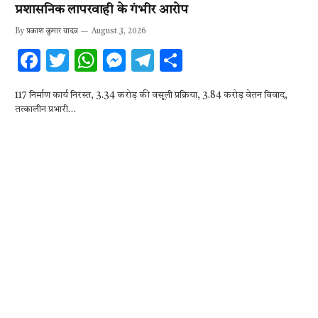
प्रशासनिक लापरवाही के गंभीर आरोप
By
प्रकाश कुमार यादव
August 3, 2026
F
T
W
M
T
S
ac
w
h
es
el
h
117 निर्माण कार्य निरस्त, 3.34 करोड़ की वसूली प्रक्रिया, 3.84 करोड़ वेतन विवाद,
e
it
at
se
e
ar
तत्कालीन प्रभारी…
b
te
s
n
gr
e
o
r
A
g
a
o
p
er
m
k
p