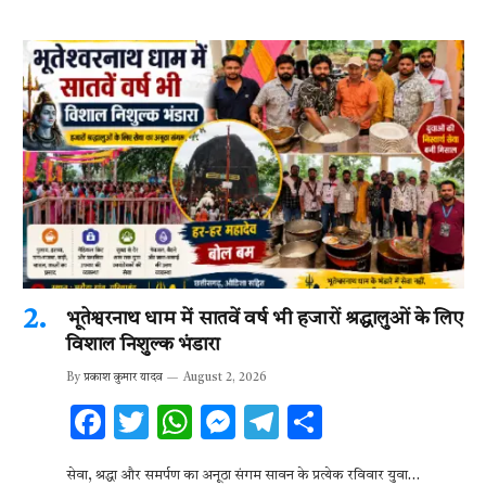
भूतेश्वरनाथ धाम में सातवें वर्ष भी हजारों श्रद्धालुओं के लिए
विशाल निशुल्क भंडारा
By
प्रकाश कुमार यादव
August 2, 2026
F
T
W
M
T
S
ac
w
h
es
el
h
सेवा, श्रद्धा और समर्पण का अनूठा संगम सावन के प्रत्येक रविवार युवा…